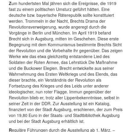
Z
um hundertsten Mal jähren sich die Ereignisse, die 1919
fast zu einem politischen Umsturz geführt hätten. Eine
deutsche bzw. bayerische Räterepublik sollte konstituiert
werden. Trommeln in der Nacht, Brechts Drama der
Revolutionsverweigerung, wurde angeregt durch die
Vorgänge in Berlin und München. Im April 1919 befand
Brecht sich in Augsburg, mitten im Geschehen. Diese erste
Begegnung mit dem Kommunismus bestimmte Brechts Sicht
der Revolution und die Vorbehalte ihr gegenüber. Das zeigen
Werke wie das etwa gleichzeitig entstandene Lied des
Soldaten der Roten Armee, das Lehrstück Die Maßnahme
und die Buckower Elegien. Brecht entwickelte aus seiner
Wahrnehmung des Ersten Weltkriegs und des Elends, das
dieser brachte, ein Verständnis der Revolution als
Fortsetzung des Krieges und des Leids unter anderer
ideologischer, nun roter Flagge. Immun gegenüber der
Revolution blieb er, trotz aller Lippenbekenntnisse, selbst in
seiner Zeit in der DDR. Zur Ausstellung ist ein Katalog,
finanziert von der Stadt Augsburg, erschienen, der zum Preis
von 19,80 Euro in der Staats- und Stadtbibliothek Augsburg
und bei der Stadt Augsburg erhältlich ist.
R
eguläre Führungen durch die Ausstellung ab 1. März. –