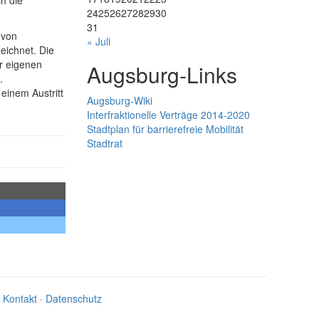
h die
24
25
26
27
28
29
30
31
 von
« Juli
eichnet. Die
r eigenen
Augsburg-Links
.
 einem Austritt
Augsburg-Wiki
Interfraktionelle Verträge 2014-2020
Stadtplan für barrierefreie Mobilität
Stadtrat
·
Kontakt
·
Datenschutz