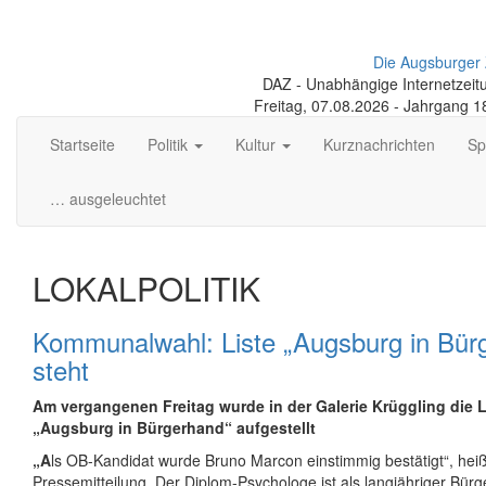
Die Augsburger 
DAZ - Unabhängige Internetzeitun
Freitag, 07.08.2026 - Jahrgang 
Startseite
Politik
Kultur
Kurznachrichten
Sp
… ausgeleuchtet
LOKALPOLITIK
Kommunalwahl: Liste „Augsburg in Bür
steht
Am vergangenen Freitag wurde in der Galerie Krüggling die L
„Augsburg in Bürgerhand“ aufgestellt
„A
ls OB-Kandidat wurde Bruno Marcon einstimmig bestätigt“, heiß
Pressemitteilung. Der Diplom-Psychologe ist als langjähriger Bürger