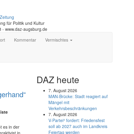
Zeitung
g für Politik und Kultur
18 - www.daz-augsburg.de
ort
Kommentar
Vermischtes
DAZ heute
7. August 2026
gerhand“
MAN-Brücke: Stadt reagiert auf
Mängel mit
Verkehrsbeschränkungen
iste
7. August 2026
V-Partei­³ fordert: Friedens­fest
soll ab 2027 auch im Land­kreis
t es in der
Feier­tag werden
aktivist in