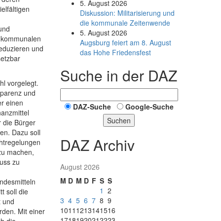
5. August 2026
elfältigen
Diskussion: Mi­li­ta­ri­sie­rung und
die kommunale Zeitenwende
und
5. August 2026
an kommunalen
Augsburg feiert am 8. August
eduzieren und
das Hohe Friedensfest
setzbar
Suche in der DAZ
l vorgelegt.
sparenz und
er einen
DAZ-Suche
Google-Suche
nanzmittel
Suchen
 die Bürger
en. Dazu soll
DAZ Archiv
htregelungen
 zu machen,
uss zu
August 2026
M
D
M
D
F
S
S
ndesmitteln
1
2
 soll die
3
4
5
6
7
8
9
t und
10
11
12
13
14
15
16
den. Mit einer
17
18
19
20
21
22
23