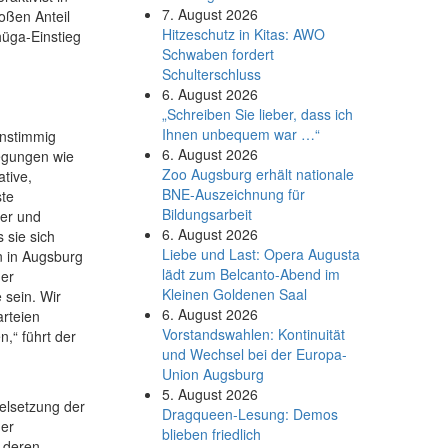
7. August 2026
oßen Anteil
Hitzeschutz in Kitas: AWO
hüga-Einstieg
Schwaben fordert
Schulterschluss
6. August 2026
„Schreiben Sie lieber, dass ich
Ihnen unbequem war …“
instimmig
6. August 2026
egungen wie
Zoo Augsburg erhält nationale
ative,
BNE-Auszeichnung für
ste
Bildungsarbeit
ter und
6. August 2026
 sie sich
Liebe und Last: Opera Augusta
n in Augsburg
lädt zum Belcanto-Abend im
der
Kleinen Goldenen Saal
 sein. Wir
6. August 2026
arteien
Vorstandswahlen: Kontinuität
,“ führt der
und Wechsel bei der Europa-
Union Augsburg
5. August 2026
ielsetzung der
Dragqueen-Lesung: Demos
der
blieben friedlich
 deren