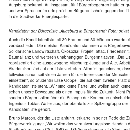
Augsburg bekannt. An insgesamt fünf Bürgerbegehren hatte er gr
und war Sprecher im erfolgreichen Bürgerentscheid gegen den T
in die Stadtwerke-Energiesparte.
Kandidaten der Bürgerliste „Augsburg in Bürgerhand“ Foto: privat
A
uch die Kandidatenliste mit 30 Frauen und 30 Männern wurde e
verabschiedet. Die meisten Kandidaten stammen aus Bürgerbew
Solidarische Landwirtschaft, Ökosozial-Projekt, attac, Friedensiniti
Baumallianz und weiteren unabhängigen Bürgerinitiativen. „Die Li
repräsentiert eine ausgewogene Mischung: Junge und Alte, Arbei
Akademiker sind auf der Liste vertreten. Allen ist gemeinsam, dass
teilweise schon seit vielen Jahren für die Interessen der Mensche
einsetzen“, so Studentin Elise Göppel, die auf dem zweiten Platz 
Kandidatenliste steht. „Wir sind keine Partei und wollen auch keine
sehen unsere Bewegung als einen Impuls für die Zukunft. Nicht P
sondern Bürger sollen über die Belange der Kommune entscheiden
Ingenieur Tobias Walter aus, der ebenfalls zur Spitzengruppe der
Kandidatenliste gehört.
B
runo Marcon, der die Liste anführt, erklärte in seiner Rede die Z
Bürgervereinigung: „Wir wollen das verantwortungslose Handeln 
Stadtregierung von CSU, SPD und Grünen stoppen, die Stadt und