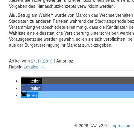
„dezentralen Energiewende“ und einer Solaroffensive sollen endlic
Vorgaben des Klimaschutzkonzepts verwirklicht werden.
A
ls „Betrug am Wähler“ wurde von Marcon das Wechselverhalten
Stadträten zu anderen Parteien während der Stadtratsperiode bez
Versammlung verabschiedete einstimmig, dass die Kandidaten de
Wahlliste eine eidesstattliche Versicherung unterschreiben werden
Vorausgesetzt sie werden gewählt, sollen sie sich verpflichten, bei
aus der Bürgervereinigung ihr Mandat zurückzugeben.
Artikel vom
24.11.2019
| Autor: sz
Rubrik:
Lokalpolitik
teilen
teilen
teilen
© 2026 DAZ v2.0 ·
Impressum