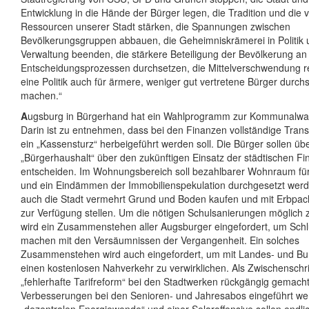
Entwicklung in die Hände der Bürger legen, die Tradition und die vi
Ressourcen unserer Stadt stärken, die Spannungen zwischen
Bevölkerungsgruppen abbauen, die Geheimniskrämerei in Politik 
Verwaltung beenden, die stärkere Beteiligung der Bevölkerung 
Entscheidungsprozessen durchsetzen, die Mittelverschwendung r
eine Politik auch für ärmere, weniger gut vertretene Bürger durch
machen.“
A
ugsburg in Bürgerhand hat ein Wahlprogramm zur Kommunalwah
Darin ist zu entnehmen, dass bei den Finanzen vollständige Tran
ein „Kassensturz“ herbeigeführt werden soll. Die Bürger sollen üb
„Bürgerhaushalt“ über den zukünftigen Einsatz der städtischen Fi
entscheiden. Im Wohnungsbereich soll bezahlbarer Wohnraum für
und ein Eindämmen der Immobilienspekulation durchgesetzt werd
auch die Stadt vermehrt Grund und Boden kaufen und mit Erbpac
zur Verfügung stellen. Um die nötigen Schulsanierungen möglich
wird ein Zusammenstehen aller Augsburger eingefordert, um Schl
machen mit den Versäumnissen der Vergangenheit. Ein solches
Zusammenstehen wird auch eingefordert, um mit Landes- und Bu
einen kostenlosen Nahverkehr zu verwirklichen. Als Zwischenschritt
„fehlerhafte Tarifreform“ bei den Stadtwerken rückgängig gemach
Verbesserungen bei den Senioren- und Jahresabos eingeführt wer