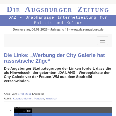
Die Augsburger Zeitung
DAZ - Unabhängige Internetzeitung für
Politik und Kultur
Donnerstag, 06.08.2026 - Jahrgang 18 - www.daz-augsburg.de
Toggle
navigati
Die Linke: „Werbung der City Galerie hat
rassistische Züge“
Die Augsburger Stadtratsgruppe der Linken fordert, dass die
als Hinweisschilder getarnten „DA LANG“-Werbeplakate der
City Galerie vor der Frauen-WM aus dem Stadtbild
verschwinden.
Artikel vom
27.06.2011
| Autor: bs
Rubrik:
Kurznachrichten
,
Parteien
,
Wirtschaft
teilen