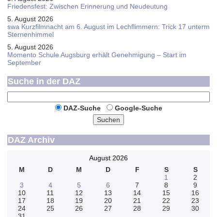
Friedensfest: Zwischen Erinnerung und Neudeutung
5. August 2026
swa Kurz­film­nacht am 6. August im Lech­flim­mern: Trick 17 unterm
Sternen­himmel
5. August 2026
Momento Schule Augsburg erhält Genehmigung – Start im
September
Suche in der DAZ
DAZ-Suche
Google-Suche
Suchen
DAZ Archiv
August 2026
M
D
M
D
F
S
S
1
2
3
4
5
6
7
8
9
10
11
12
13
14
15
16
17
18
19
20
21
22
23
24
25
26
27
28
29
30
31