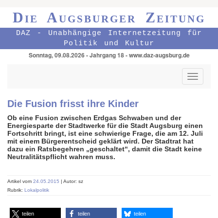
Die Augsburger Zeitung
DAZ - Unabhängige Internetzeitung für
Politik und Kultur
Sonntag, 09.08.2026 - Jahrgang 18 - www.daz-augsburg.de
Toggle
navigati
Die Fusion frisst ihre Kinder
Ob eine Fusion zwischen Erdgas Schwaben und der
Energiesparte der Stadtwerke für die Stadt Augsburg einen
Fortschritt bringt, ist eine schwierige Frage, die am 12. Juli
mit einem Bürgerentscheid geklärt wird. Der Stadtrat hat
dazu ein Ratsbegehren „geschaltet“, damit die Stadt keine
Neutralitätspflicht wahren muss.
Artikel vom
24.05.2015
| Autor: sz
Rubrik:
Lokalpolitik
teilen
teilen
teilen