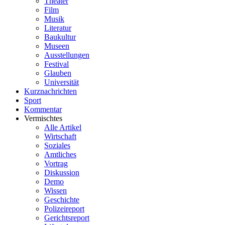
Theater
Film
Musik
Literatur
Baukultur
Museen
Ausstellungen
Festival
Glauben
Universität
Kurznachrichten
Sport
Kommentar
Vermischtes
Alle Artikel
Wirtschaft
Soziales
Amtliches
Vortrag
Diskussion
Demo
Wissen
Geschichte
Polizeireport
Gerichtsreport