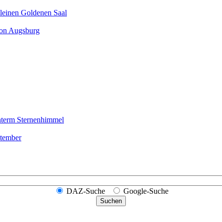
leinen Goldenen Saal
ion Augsburg
nterm Sternen­himmel
ptember
DAZ-Suche
Google-Suche
Suchen