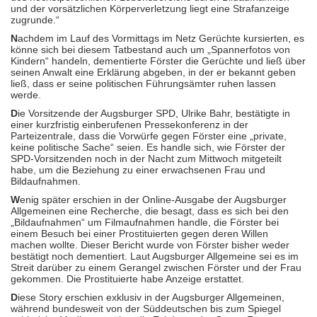
und der vorsätzlichen Körperverletzung liegt eine Strafanzeige
zugrunde.“
N
achdem im Lauf des Vormittags im Netz Gerüchte kursierten, es
könne sich bei diesem Tatbestand auch um „Spannerfotos von
Kindern“ handeln, dementierte Förster die Gerüchte und ließ über
seinen Anwalt eine Erklärung abgeben, in der er bekannt geben
ließ, dass er seine politischen Führungsämter ruhen lassen
werde.
D
ie Vorsitzende der Augsburger SPD, Ulrike Bahr, bestätigte in
einer kurzfristig einberufenen Pressekonferenz in der
Parteizentrale, dass die Vorwürfe gegen Förster eine „private,
keine politische Sache“ seien. Es handle sich, wie Förster der
SPD-Vorsitzenden noch in der Nacht zum Mittwoch mitgeteilt
habe, um die Beziehung zu einer erwachsenen Frau und
Bildaufnahmen.
W
enig später erschien in der Online-Ausgabe der Augsburger
Allgemeinen eine Recherche, die besagt, dass es sich bei den
„Bildaufnahmen“ um Filmaufnahmen handle, die Förster bei
einem Besuch bei einer Prostituierten gegen deren Willen
machen wollte. Dieser Bericht wurde von Förster bisher weder
bestätigt noch dementiert. Laut Augsburger Allgemeine sei es im
Streit darüber zu einem Gerangel zwischen Förster und der Frau
gekommen. Die Prostituierte habe Anzeige erstattet.
D
iese Story erschien exklusiv in der Augsburger Allgemeinen,
während bundesweit von der Süddeutschen bis zum Spiegel