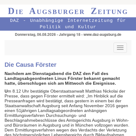
Die Augsburger Zeitung
DAZ - Unabhängige Internetzeitung für
Politik und Kultur
Donnerstag, 06.08.2026 - Jahrgang 18 - www.daz-augsburg.de
Toggle
navigati
Die Causa Förster
Nachdem am Dienstagabend die DAZ den Fall des
Landtagsabgeordneten Linus Förster bekannt gemacht
hatte, überschlugen sich am Mittwoch die Ereignisse.
U
m 8.12 Uhr bestätigte Oberstaatsanwalt Matthias Nickolai der
Presse, dass gegen Förster ermittelt wird: „Im Hinblick auf die
Presseanfragen wird bestätigt, dass gestern in einem bei der
Staatsanwaltschaft Augsburg seit Anfang November 2016 gegen
einen 51jährigen Landtagsabgeordneten anhängigen
Ermittlungsverfahren Durchsuchungs- und
Beschlagnahmebeschlüsse des Amtsgerichts Augsburg in Wohn-
und Büroräumen in Augsburg und in München vollzogen wurden.
Dem Ermittlungsverfahren wegen des Verdachts der Verletzung
des höchstpersönlichen Lebensbereichs durch Bildaufnahmen