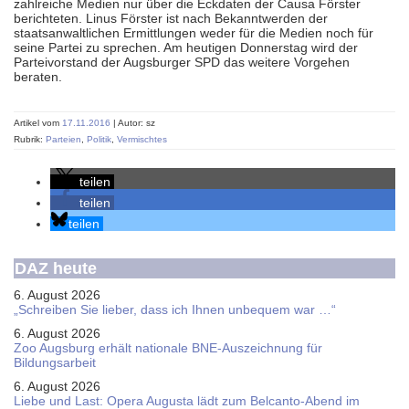
zahlreiche Medien nur über die Eckdaten der Causa Förster
berichteten. Linus Förster ist nach Bekanntwerden der
staatsanwaltlichen Ermittlungen weder für die Medien noch für
seine Partei zu sprechen. Am heutigen Donnerstag wird der
Parteivorstand der Augsburger SPD das weitere Vorgehen
beraten.
Artikel vom
17.11.2016
| Autor: sz
Rubrik:
Parteien
,
Politik
,
Vermischtes
teilen
teilen
teilen
DAZ heute
6. August 2026
„Schreiben Sie lieber, dass ich Ihnen unbequem war …“
6. August 2026
Zoo Augsburg erhält nationale BNE-Auszeichnung für
Bildungsarbeit
6. August 2026
Liebe und Last: Opera Augusta lädt zum Belcanto-Abend im