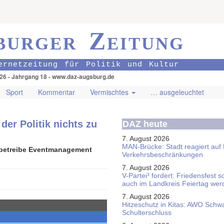
burger Zeitung
ernetzeitung für Politik und Kultur
026 - Jahrgang 18 - www.daz-augsburg.de
Sport
Kommentar
Vermischtes
… ausgeleuchtet
der Politik nichts zu
DAZ heute
7. August 2026
MAN-Brücke: Stadt reagiert auf
r betreibe Eventmanagement
Verkehrsbeschränkungen
7. August 2026
V-Partei­³ fordert: Friedens­fest 
auch im Land­kreis Feier­tag we
7. August 2026
Hitzeschutz in Kitas: AWO Schw
Schulterschluss