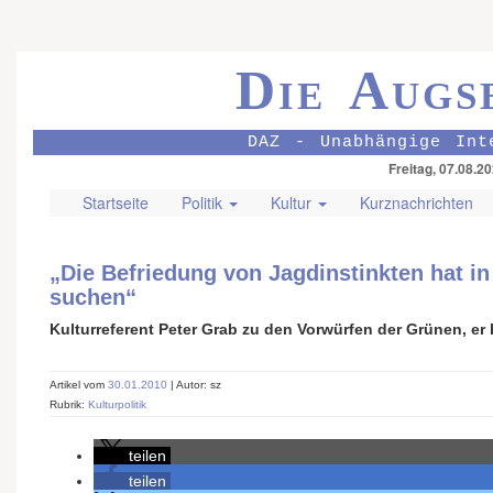
Die Augs
DAZ - Unabhängige Int
Freitag, 07.08.2
Startseite
Politik
Kultur
Kurznachrichten
„Die Befriedung von Jagdinstinkten hat in 
suchen“
Kulturreferent Peter Grab zu den Vorwürfen der Grünen, e
Artikel vom
30.01.2010
| Autor: sz
Rubrik:
Kulturpolitik
teilen
teilen