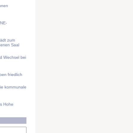
Ihnen
BNE-
lädt zum
denen Saal
nd Wechsel bei
n friedlich
nd die kommunale
as Hohe