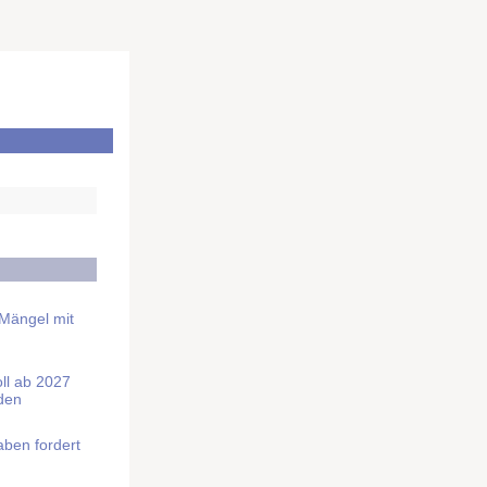
 Mängel mit
soll ab 2027
rden
aben fordert