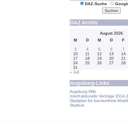
DAZ-Suche
Googl
Suchen
DAZ Archiv
August 2026
M
D
M
D
F
3
4
5
6
7
10
11
12
13
14
17
18
19
20
21
24
25
26
27
28
31
« Juli
Augsburg-Links
Augsburg-Wiki
Interfraktionelle Verträge 2014-
Stadtplan für barrierefreie Mobili
Stadtrat