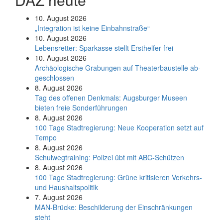
10. August 2026
„Integration ist keine Einbahnstraße“
10. August 2026
Le­bens­ret­ter: Spar­kas­se stellt Erst­hel­fer frei
10. August 2026
Ar­chäo­lo­gi­sche Gra­bun­gen auf Thea­ter­bau­stel­le ab­
ge­schlos­sen
8. August 2026
Tag des offenen Denkmals: Augsburger Museen
bieten freie Sonderführungen
8. August 2026
100 Tage Stadtregierung: Neue Kooperation setzt auf
Tempo
8. August 2026
Schul­weg­trai­ning: Poli­zei übt mit ABC-Schüt­zen
8. August 2026
100 Tage Stadtregierung: Grüne kritisieren Verkehrs-
und Haushaltspolitik
7. August 2026
MAN-Brücke: Beschilderung der Einschränkungen
steht