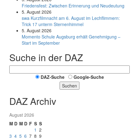
Friedensfest: Zwischen Erinnerung und Neudeutung
5. August 2026
swa Kurz­film­nacht am 6. August im Lech­flim­mern:
Trick 17 unterm Sternen­himmel
5. August 2026
Momento Schule Augsburg erhält Genehmigung –
Start im September
Suche in der DAZ
DAZ-Suche
Google-Suche
Suchen
DAZ Archiv
August 2026
M
D
M
D
F
S
S
1
2
3
4
5
6
7
8
9