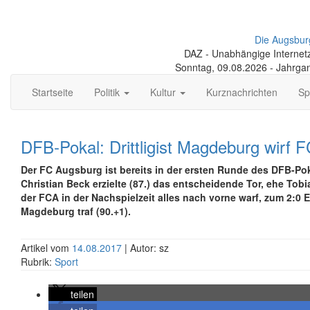
Die Augsbur
DAZ - Unabhängige Internetze
Sonntag, 09.08.2026 - Jahrga
Startseite
Politik
Kultur
Kurznachrichten
Sp
DFB-Pokal: Drittligist Magdeburg wirf 
Der FC Augsburg ist bereits in der ersten Runde des DFB-Pok
Christian Beck erzielte (87.) das entscheidende Tor, ehe Tob
der FCA in der Nachspielzeit alles nach vorne warf, zum 2:0 
Magdeburg traf (90.+1).
Artikel vom
14.08.2017
| Autor: sz
Rubrik:
Sport
teilen