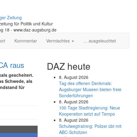
ger Zeitung
itung für Politik und Kultur
ng 18 - www.daz-augsburg.de
ort
Kommentar
Vermischtes
… ausgeleuchtet
FCA raus
DAZ heute
als gescheitert.
8. August 2026
ias Schwede, als
Tag des offenen Denkmals:
Endstand für
Augsburger Museen bieten freie
Sonderführungen
8. August 2026
100 Tage Stadtregierung: Neue
Kooperation setzt auf Tempo
8. August 2026
Schul­weg­trai­ning: Poli­zei übt mit
ABC-Schüt­zen