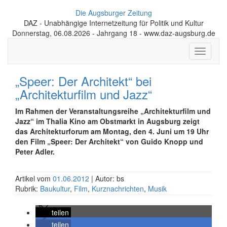
Die Augsburger Zeitung
DAZ - Unabhängige Internetzeitung für Politik und Kultur
Donnerstag, 06.08.2026 - Jahrgang 18 - www.daz-augsburg.de
Toggle
navigati
„Speer: Der Architekt“ bei
„Architekturfilm und Jazz“
Im Rahmen der Veranstaltungsreihe „Architekturfilm und
Jazz“ im Thalia Kino am Obstmarkt in Augsburg zeigt
das Architekturforum am Montag, den 4. Juni um 19 Uhr
den Film „Speer: Der Architekt“ von Guido Knopp und
Peter Adler.
Artikel vom
01.06.2012
| Autor: bs
Rubrik:
Baukultur
,
Film
,
Kurznachrichten
,
Musik
teilen
teilen