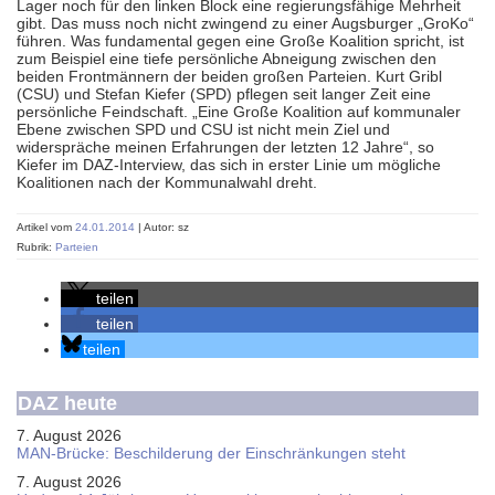
Lager noch für den linken Block eine regierungsfähige Mehrheit
gibt. Das muss noch nicht zwingend zu einer Augsburger „GroKo“
führen. Was fundamental gegen eine Große Koalition spricht, ist
zum Beispiel eine tiefe persönliche Abneigung zwischen den
beiden Frontmännern der beiden großen Parteien. Kurt Gribl
(CSU) und Stefan Kiefer (SPD) pflegen seit langer Zeit eine
persönliche Feindschaft. „Eine Große Koalition auf kommunaler
Ebene zwischen SPD und CSU ist nicht mein Ziel und
widerspräche meinen Erfahrungen der letzten 12 Jahre“, so
Kiefer im DAZ-Interview, das sich in erster Linie um mögliche
Koalitionen nach der Kommunalwahl dreht.
Artikel vom
24.01.2014
| Autor: sz
Rubrik:
Parteien
teilen
teilen
teilen
DAZ heute
7. August 2026
MAN-Brücke: Beschilderung der Einschränkungen steht
7. August 2026