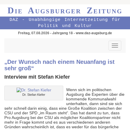
Die Augsburger Zeitung
DAZ - Unabhängige Internetzeitung für
Politik und Kultur
Freitag, 07.08.2026 - Jahrgang 18 - www.daz-augsburg.de
Toggle
navigati
„Der Wunsch nach einem Neuanfang ist
sehr groß“
Interview mit Stefan Kiefer
Wenn sich im politischen
Augsburg die Experten über die
Dr. Stefan Kiefer
kommende Kommunalwahl
unterhalten, dann sind sie sich
sehr schnell darin einig, dass eine Große Koalition zwischen der
CSU und der SPD „im Raum steht“. Das hat damit zu tun, dass
Pro Augsburg bei der CSU als möglicher Koalitionspartner nicht
mehr in Frage kommt und es aus verschiedenen anderen
Gründen wahrscheinlich ist, dass es weder für das bürgerliche