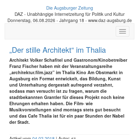
Die Augsburger Zeitung
DAZ - Unabhängige Internetzeitung für Politik und Kultur
Donnerstag, 06.08.2026 - Jahrgang 18 - www.daz-augsburg.de
Toggle
navigati
„Der stille Architekt“ im Thalia
Architekt Volker Schafitel und Gastronom/Kinobetreiber
Franz Fischer haben mit der Veranstaltungsreihe
„architektur.film.jazz” im Thalia Kino Am Obstmarkt in
Augsburg ein Format entwickelt, das Bildung, Kunst
und Unterhaltung dergestalt aufregend verzahnt,
sodass man versucht ist zu fragen, warum die
stadtbekannten Grantler für dieses Projekt noch keine
Ehrungen erhalten haben. Die Film- wie
Musikvorstellungen sind montags stets gut besucht
und das Cafe Thalia ist für ein paar Stunden der Nabel
der Stadt.
Artikel vom
04.02.2018
| Autor: sz