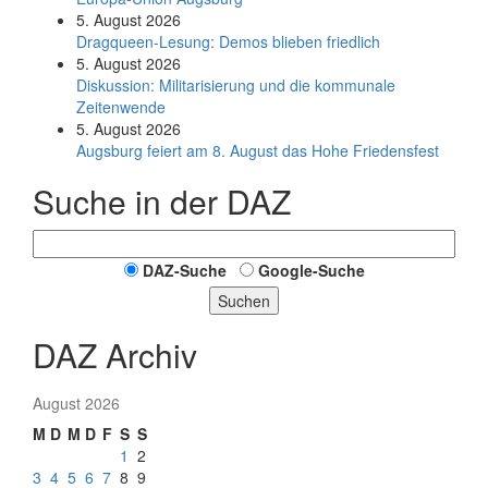
5. August 2026
Dragqueen-Lesung: Demos blieben friedlich
5. August 2026
Diskussion: Mi­li­ta­ri­sie­rung und die kommunale
Zeitenwende
5. August 2026
Augsburg feiert am 8. August das Hohe Friedensfest
Suche in der DAZ
DAZ-Suche
Google-Suche
Suchen
DAZ Archiv
August 2026
M
D
M
D
F
S
S
1
2
3
4
5
6
7
8
9