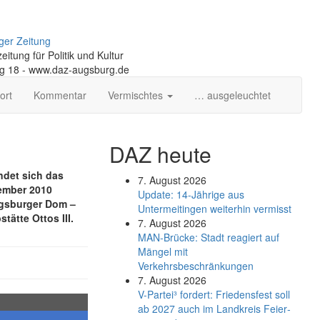
ger Zeitung
itung für Politik und Kultur
ng 18 - www.daz-augsburg.de
ort
Kommentar
Vermischtes
… ausgeleuchtet
DAZ heute
ndet sich das
7. August 2026
zember 2010
Update: 14-Jährige aus
Augsburger Dom –
Untermeitingen weiterhin vermisst
tätte Ottos III.
7. August 2026
MAN-Brücke: Stadt reagiert auf
Mängel mit
Verkehrsbeschränkungen
7. August 2026
V-Partei­³ fordert: Friedens­fest soll
ab 2027 auch im Land­kreis Feier­