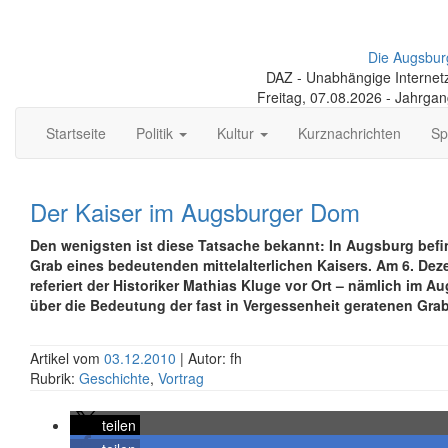
Die Augsbur
DAZ - Unabhängige Internetze
Freitag, 07.08.2026 - Jahrga
Startseite
Politik
Kultur
Kurznachrichten
Sp
Der Kaiser im Augsburger Dom
Den wenigsten ist diese Tatsache bekannt: In Augsburg befi
Grab eines bedeutenden mittelalterlichen Kaisers. Am 6. De
referiert der Historiker Mathias Kluge vor Ort – nämlich im 
über die Bedeutung der fast in Vergessenheit geratenen Grabs
Artikel vom
03.12.2010
| Autor: fh
Rubrik:
Geschichte
,
Vortrag
teilen