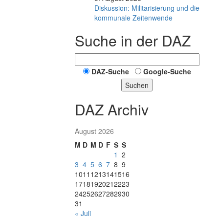
Diskussion: Mi­li­ta­ri­sie­rung und die
kommunale Zeitenwende
Suche in der DAZ
DAZ-Suche
Google-Suche
Suchen
DAZ Archiv
August 2026
M
D
M
D
F
S
S
1
2
3
4
5
6
7
8
9
10
11
12
13
14
15
16
17
18
19
20
21
22
23
24
25
26
27
28
29
30
31
« Juli