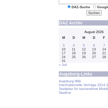
DAZ-Suche
Googl
Suchen
DAZ Archiv
August 2026
M
D
M
D
F
3
4
5
6
7
10
11
12
13
14
17
18
19
20
21
24
25
26
27
28
31
« Juli
Augsburg-Links
Augsburg-Wiki
Interfraktionelle Verträge 2014-
Stadtplan für barrierefreie Mobili
Stadtrat