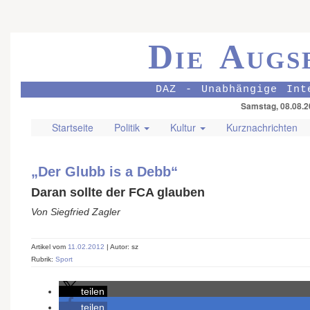
Die Augs
DAZ - Unabhängige Int
Samstag, 08.08.2
Startseite
Politik
Kultur
Kurznachrichten
„Der Glubb is a Debb“
Daran sollte der FCA glauben
Von Siegfried Zagler
Artikel vom
11.02.2012
| Autor: sz
Rubrik:
Sport
teilen
teilen