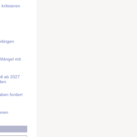
kritisieren
itingen
 Mängel mit
soll ab 2027
rden
aben fordert
Ihnen