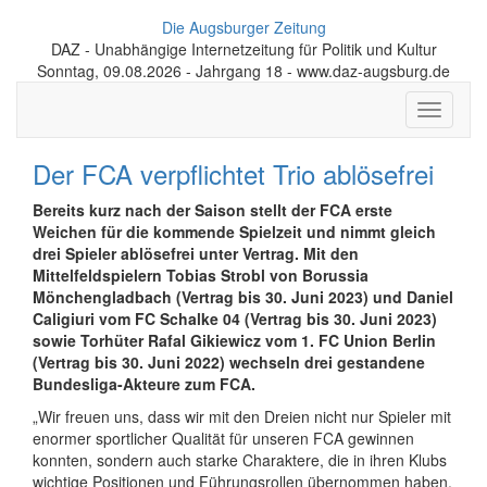
Die Augsburger Zeitung
DAZ - Unabhängige Internetzeitung für Politik und Kultur
Sonntag, 09.08.2026 - Jahrgang 18 - www.daz-augsburg.de
Toggle
navigati
Der FCA verpflichtet Trio ablösefrei
Bereits kurz nach der Saison stellt der FCA erste
Weichen für die kommende Spielzeit und nimmt gleich
drei Spieler ablösefrei unter Vertrag. Mit den
Mittelfeldspielern Tobias Strobl von Borussia
Mönchengladbach (Vertrag bis 30. Juni 2023) und Daniel
Caligiuri vom FC Schalke 04 (Vertrag bis 30. Juni 2023)
sowie Torhüter Rafal Gikiewicz vom 1. FC Union Berlin
(Vertrag bis 30. Juni 2022) wechseln drei gestandene
Bundesliga-Akteure zum FCA.
„Wir freuen uns, dass wir mit den Dreien nicht nur Spieler mit
enormer sportlicher Qualität für unseren FCA gewinnen
konnten, sondern auch starke Charaktere, die in ihren Klubs
wichtige Positionen und Führungsrollen übernommen haben.