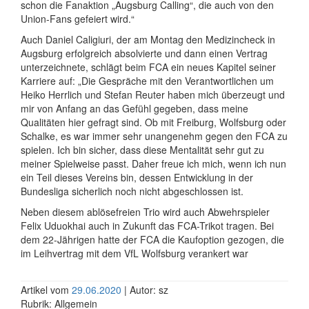
schon die Fanaktion „Augsburg Calling“, die auch von den
Union-Fans gefeiert wird.“
Auch Daniel Caligiuri, der am Montag den Medizincheck in
Augsburg erfolgreich absolvierte und dann einen Vertrag
unterzeichnete, schlägt beim FCA ein neues Kapitel seiner
Karriere auf: „Die Gespräche mit den Verantwortlichen um
Heiko Herrlich und Stefan Reuter haben mich überzeugt und
mir von Anfang an das Gefühl gegeben, dass meine
Qualitäten hier gefragt sind. Ob mit Freiburg, Wolfsburg oder
Schalke, es war immer sehr unangenehm gegen den FCA zu
spielen. Ich bin sicher, dass diese Mentalität sehr gut zu
meiner Spielweise passt. Daher freue ich mich, wenn ich nun
ein Teil dieses Vereins bin, dessen Entwicklung in der
Bundesliga sicherlich noch nicht abgeschlossen ist.
Neben diesem ablösefreien Trio wird auch Abwehrspieler
Felix Uduokhai auch in Zukunft das FCA-Trikot tragen. Bei
dem 22-Jährigen hatte der FCA die Kaufoption gezogen, die
im Leihvertrag mit dem VfL Wolfsburg verankert war
Artikel vom
29.06.2020
| Autor: sz
Rubrik: Allgemein