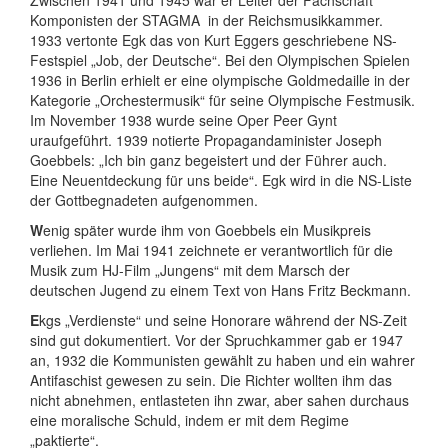
Zwischen 1941 und 1945 war er Leiter der Fachschaft
Komponisten der STAGMA in der Reichsmusikkammer.
1933 vertonte Egk das von Kurt Eggers geschriebene NS-
Festspiel „Job, der Deutsche“. Bei den Olympischen Spielen
1936 in Berlin erhielt er eine olympische Goldmedaille in der
Kategorie „Orchestermusik“ für seine Olympische Festmusik.
Im November 1938 wurde seine Oper Peer Gynt
uraufgeführt. 1939 notierte Propagandaminister Joseph
Goebbels: „Ich bin ganz begeistert und der Führer auch.
Eine Neuentdeckung für uns beide“. Egk wird in die NS-Liste
der Gottbegnadeten aufgenommen.
W
enig später wurde ihm von Goebbels ein Musikpreis
verliehen. Im Mai 1941 zeichnete er verantwortlich für die
Musik zum HJ-Film „Jungens“ mit dem Marsch der
deutschen Jugend zu einem Text von Hans Fritz Beckmann.
E
kgs „Verdienste“ und seine Honorare während der NS-Zeit
sind gut dokumentiert. Vor der Spruchkammer gab er 1947
an, 1932 die Kommunisten gewählt zu haben und ein wahrer
Antifaschist gewesen zu sein. Die Richter wollten ihm das
nicht abnehmen, entlasteten ihn zwar, aber sahen durchaus
eine moralische Schuld, indem er mit dem Regime
„paktierte“.