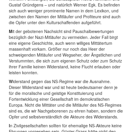
Gustaf Gründgens – und natürlich Werner Egk. Es befinden
sich auch weniger prominente Namen in dem Lexikon, und
zwischen den Namen der Mitläufer und Profiteure sind auch
die Opfer unter den Kulturschaffenden aufgeführt.
M
it der gebotenen Nachsicht sind Pauschalbewertungen
bezüglich der Nazi-Mitläufer zu vermeiden. Jeder Fall birgt
eine eigene Geschichte, auch wenn williges Mittätertum
massenhaft vorkam. Größer nur noch das Heer der
schweigenden Mitläufer und Wegseher, der Ängstlichen und
Verstummten, die sich zum eigenen Schutz oder zum Schutz
ihrer Familie keinen Widerstand, keine Flucht erlauben oder
leisten konnten.
W
iderstand gegen das NS-Regime war die Ausnahme.
Dieser Widerstand war und ist heute bedeutsamer denn je
für die moralische und geistige Konstituierung und
Fortentwicklung einer Gesellschaft im demokratischen
Europa. Nicht die Mittäter und die Mitläufer des NS-Regimes
sind es, die wir Nachgeborenen zu ehren haben, sondern die
Opfer und selbstverständlich die Akteure des Widerstands.
I
n Zivilgesellschaften sollten für ehemalige NS-Akteure keine
Ehrungen vorgesehen sein. Günter Grass hätte nicht den