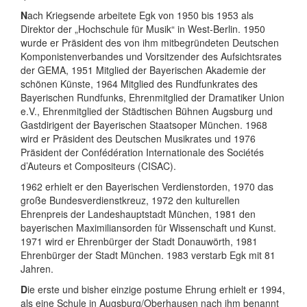
N
ach Kriegsende arbeitete Egk von 1950 bis 1953 als
Direktor der „Hochschule für Musik“ in West-Berlin. 1950
wurde er Präsident des von ihm mitbegründeten Deutschen
Komponistenverbandes und Vorsitzender des Aufsichtsrates
der GEMA, 1951 Mitglied der Bayerischen Akademie der
schönen Künste, 1964 Mitglied des Rundfunkrates des
Bayerischen Rundfunks, Ehrenmitglied der Dramatiker Union
e.V., Ehrenmitglied der Städtischen Bühnen Augsburg und
Gastdirigent der Bayerischen Staatsoper München. 1968
wird er Präsident des Deutschen Musikrates und 1976
Präsident der Confédération Internationale des Sociétés
d’Auteurs et Compositeurs (CISAC).
1962 erhielt er den Bayerischen Verdienstorden, 1970 das
große Bundesverdienstkreuz, 1972 den kulturellen
Ehrenpreis der Landeshauptstadt München, 1981 den
bayerischen Maximiliansorden für Wissenschaft und Kunst.
1971 wird er Ehrenbürger der Stadt Donauwörth, 1981
Ehrenbürger der Stadt München. 1983 verstarb Egk mit 81
Jahren.
D
ie erste und bisher einzige postume Ehrung erhielt er 1994,
als eine Schule in Augsburg/Oberhausen nach ihm benannt