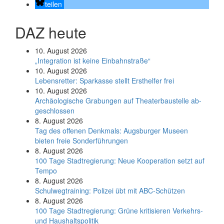
teilen
DAZ heute
10. August 2026
„Integration ist keine Einbahnstraße“
10. August 2026
Le­bens­ret­ter: Spar­kas­se stellt Erst­hel­fer frei
10. August 2026
Ar­chäo­lo­gi­sche Gra­bun­gen auf Thea­ter­bau­stel­le ab­
ge­schlos­sen
8. August 2026
Tag des offenen Denkmals: Augsburger Museen
bieten freie Sonderführungen
8. August 2026
100 Tage Stadtregierung: Neue Kooperation setzt auf
Tempo
8. August 2026
Schul­weg­trai­ning: Poli­zei übt mit ABC-Schüt­zen
8. August 2026
100 Tage Stadtregierung: Grüne kritisieren Verkehrs-
und Haushaltspolitik