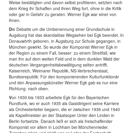
Weise bestätigten und davon selbst profitieren, setzten nach
dem Krieg ihr Schaffen und ihren Weg fort, ohne in die Kritik
oder gar in Gefahr zu geraten. Werner Egk war einer von
ihnen.
D
ie Debatte um die Umbenennung einer Grundschule in
Augsburg hat das skandalöse Wegsehen bei Egk beendet. In
Donauwörth geboren, in Augsburg zur Schule gegangen, in
München gewirkt. So wurde der Komponist Werner Egk in
der Region zu einem Fall, besser: zu einem Streitfall, wie
man ihn auf dem weiten Feld und in dem dunklen Wald der
deutschen Vergangenheitsbewältigung selten antrifft.
Kaiserreich, Weimarer Republik, NS-Verbrecherstaat,
Bundesrepublik: Für den komponierenden Kulturfunktionär
und den Anpassungskünstler Werner Egk gab es nur eine
Richtung: nach oben.
V
on 1930 bis 1933 arbeitete Egk für den Bayerischen
Rundfunk, wo er auch 1935 als Gastdirigent seine Karriere
als Orchesterleiter begann, die er zwischen 1936 und 1940
als Kapellmeister an der Staatsoper Unter den Linden in
Berlin fortsetzte. Danach ließ er sich als freischaffender
Komponist vor allem in Lochham bei Münchennieder.