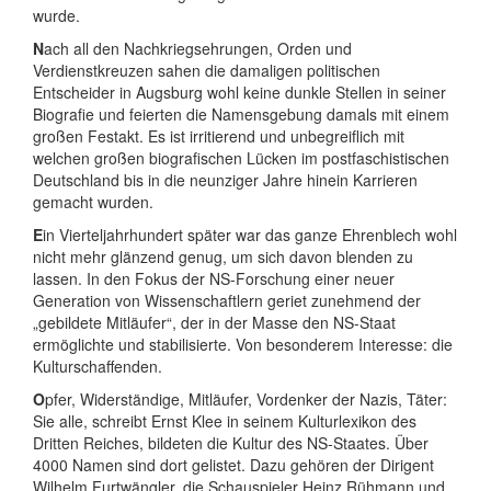
wurde.
N
ach all den Nachkriegsehrungen, Orden und
Verdienstkreuzen sahen die damaligen politischen
Entscheider in Augsburg wohl keine dunkle Stellen in seiner
Biografie und feierten die Namensgebung damals mit einem
großen Festakt. Es ist irritierend und unbegreiflich mit
welchen großen biografischen Lücken im postfaschistischen
Deutschland bis in die neunziger Jahre hinein Karrieren
gemacht wurden.
E
in Vierteljahrhundert später war das ganze Ehrenblech wohl
nicht mehr glänzend genug, um sich davon blenden zu
lassen. In den Fokus der NS-Forschung einer neuer
Generation von Wissenschaftlern geriet zunehmend der
„gebildete Mitläufer“, der in der Masse den NS-Staat
ermöglichte und stabilisierte. Von besonderem Interesse: die
Kulturschaffenden.
O
pfer, Widerständige, Mitläufer, Vordenker der Nazis, Täter:
Sie alle, schreibt Ernst Klee in seinem Kulturlexikon des
Dritten Reiches, bildeten die Kultur des NS-Staates. Über
4000 Namen sind dort gelistet. Dazu gehören der Dirigent
Wilhelm Furtwängler, die Schauspieler Heinz Rühmann und