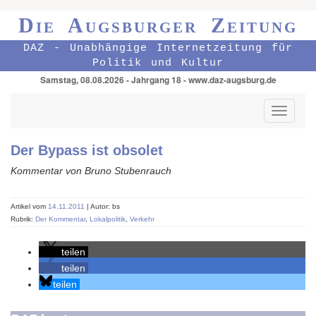
Die Augsburger Zeitung
DAZ - Unabhängige Internetzeitung für
Politik und Kultur
Samstag, 08.08.2026 - Jahrgang 18 - www.daz-augsburg.de
Toggle
navigati
Der Bypass ist obsolet
Kommentar von Bruno Stubenrauch
Artikel vom
14.11.2011
| Autor: bs
Rubrik:
Der Kommentar
,
Lokalpolitik
,
Verkehr
teilen
teilen
teilen