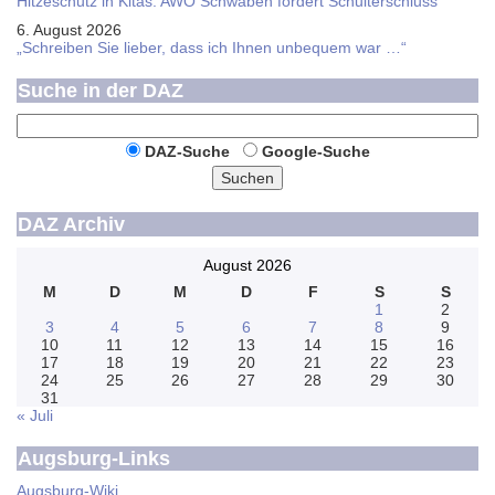
Hitzeschutz in Kitas: AWO Schwaben fordert Schulterschluss
6. August 2026
„Schreiben Sie lieber, dass ich Ihnen unbequem war …“
Suche in der DAZ
DAZ-Suche
Google-Suche
Suchen
DAZ Archiv
August 2026
M
D
M
D
F
S
S
1
2
3
4
5
6
7
8
9
10
11
12
13
14
15
16
17
18
19
20
21
22
23
24
25
26
27
28
29
30
31
« Juli
Augsburg-Links
Augsburg-Wiki