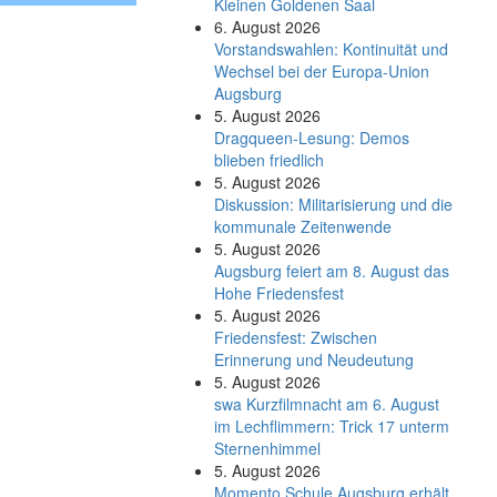
Kleinen Goldenen Saal
6. August 2026
Vorstandswahlen: Kontinuität und
Wechsel bei der Europa-Union
Augsburg
5. August 2026
Dragqueen-Lesung: Demos
blieben friedlich
5. August 2026
Diskussion: Mi­li­ta­ri­sie­rung und die
kommunale Zeitenwende
5. August 2026
Augsburg feiert am 8. August das
Hohe Friedensfest
5. August 2026
Friedensfest: Zwischen
Erinnerung und Neudeutung
5. August 2026
swa Kurz­film­nacht am 6. August
im Lech­flim­mern: Trick 17 unterm
Sternen­himmel
5. August 2026
Momento Schule Augsburg erhält