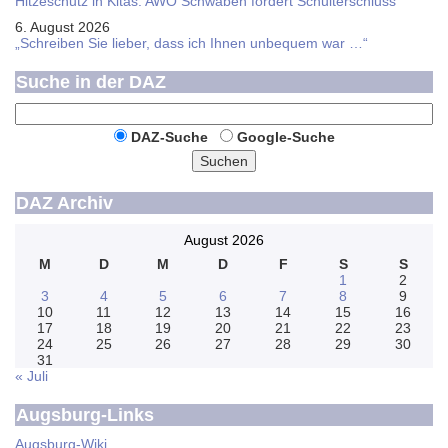
Hitzeschutz in Kitas: AWO Schwaben fordert Schulterschluss
6. August 2026
„Schreiben Sie lieber, dass ich Ihnen unbequem war …“
Suche in der DAZ
DAZ-Suche
Google-Suche
Suchen
DAZ Archiv
August 2026
M
D
M
D
F
S
S
1
2
3
4
5
6
7
8
9
10
11
12
13
14
15
16
17
18
19
20
21
22
23
24
25
26
27
28
29
30
31
« Juli
Augsburg-Links
Augsburg-Wiki