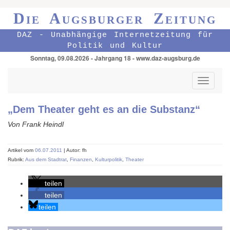
Die Augsburger Zeitung
DAZ - Unabhängige Internetzeitung für
Politik und Kultur
Sonntag, 09.08.2026 - Jahrgang 18 - www.daz-augsburg.de
Toggle
navigati
„Dem Theater geht es an die Substanz“
Von Frank Heindl
Artikel vom
06.07.2011
| Autor: fh
Rubrik:
Aus dem Stadtrat
,
Finanzen
,
Kulturpolitik
,
Theater
teilen
teilen
teilen