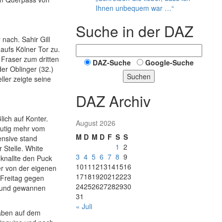
Ihnen unbequem war …“
Suche in der DAZ
nach. Sahir Gill
 aufs Kölner Tor zu.
Fraser zum dritten
DAZ-Suche
Google-Suche
er Oblinger (32.)
Suchen
ler zeigte seine
DAZ Archiv
lich auf Konter.
August 2026
eutig mehr vom
M
D
M
D
F
S
S
ensive stand
1
2
 Stelle. White
3
4
5
6
7
8
9
 knallte den Puck
10
11
12
13
14
15
16
er von der eigenen
17
18
19
20
21
22
23
m Freitag gegen
24
25
26
27
28
29
30
– und gewannen
31
« Juli
gaben auf dem