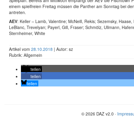
Spielplan. Bereits am Mittwoch empfängt der AEV die Fischtown 
einem spielfreien Freitag müssen die Panther am Sonntag bei d
antreten.
AEV
: Keller – Lamb, Valentine; McNeill, Rekis; Sezemsky, Haase
LeBlanc, Trevelyan; Payerl, Gill, Fraser; Schmölz, Ullmann, Hafenr
Sternheimer, White
Artikel vom
28.10.2018
| Autor: sz
Rubrik: Allgemein
teilen
teilen
teilen
© 2026 DAZ v2.0 ·
Impress