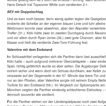
Hans Detsch traf Topscorer White zum verdienten 2:1.
AEV mit Doppelschlag
Und es kam noch besser, denn wenig später legten die Gastgeber 
eroberte die Scheibe an der eigenen blauen Linie und fuhr alleine
Weitzmann konnte zwar abwehren, aber den Abpraller verwertete 
Treffer (31.). Köln hatte zwar im zweiten Durchgang durch Alexand
und vor allem durch Ryan Jones (36.) zwei gute Chancen, aber Kel
Klasse und hielt die verdiente Zwei-Tore-Führung fest.
Valentine mit dem Endstand
I
m Schlussdrittel verlagerten sich die Panther dann fast ausschließ
Köln hatte – auch aufgrund mehrerer Überzahlspiele – zwar eind
Spiel, richtig gefährlich wurde es aber selten. Die Augsburger Def
extrem sicher und wenn doch ein Schuss durchkam, war Keller zur
verpasste auf der Gegenseite in der 57. Minute das leere Tor und
nur an den Pfosten, aber Valentine sorgte mit seinem Empty-Nett
Torlinie für den Endstand (59.). Im Vergleich zur Spitzenpartie a
München zeigten die Panther eindeutig schlechteres Eishockey 
dennoch souverän wie verdient.
F
ür die Panther stehen vor der Länderspielpause noch zwei Auf