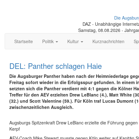
Die Augsbur
DAZ - Unabhängige Internetze
Samstag, 08.08.2026 - Jahrga
Startseite
Politik
Kultur
Kurznachrichten
Sp
DEL: Panther schlagen Haie
Die Augsburger Panther haben nach der Heimniederlage ge
Freitag sofort wieder in die Erfolgsspur gefunden. In einem i
setzten sich die Panther verdient mit 4:1 gegen die Kölner Ha
Treffer für den AEV erzielten Drew LeBlanc (4.), Matt White (30
(32.) und Scott Valentine (59.). Für Köln traf Lucas Dumont (
zwischenzeitlichen Ausgleich.
Augsburgs Spitzenkraft Drew LeBlanc erzielte die Führung gegen 
Kerpf
A
EV-Coach Mike Stewart musste gegen Köln weiter auf Kapitän St