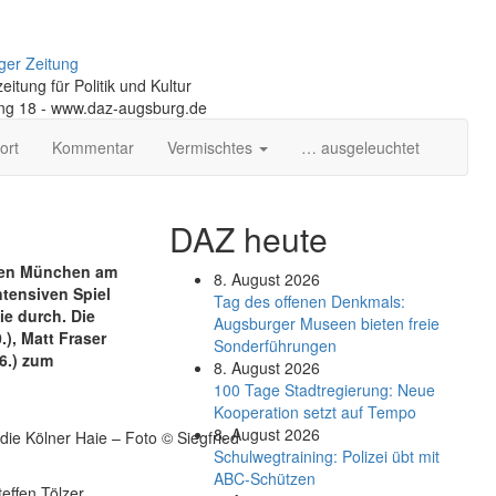
ger Zeitung
itung für Politik und Kultur
ng 18 - www.daz-augsburg.de
ort
Kommentar
Vermischtes
… ausgeleuchtet
DAZ heute
gen München am
8. August 2026
ntensiven Spiel
Tag des offenen Denkmals:
ie durch. Die
Augsburger Museen bieten freie
.), Matt Fraser
Sonderführungen
16.) zum
8. August 2026
100 Tage Stadtregierung: Neue
Kooperation setzt auf Tempo
8. August 2026
die Kölner Haie – Foto © Siegfried
Schul­weg­trai­ning: Poli­zei übt mit
ABC-Schüt­zen
effen Tölzer