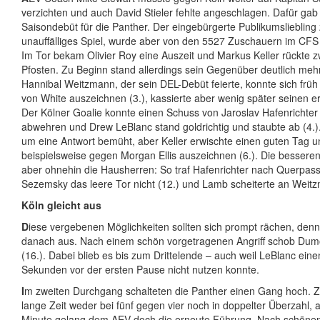
verzichten und auch David Stieler fehlte angeschlagen. Dafür gab 
Saisondebüt für die Panther. Der eingebürgerte Publikumsliebling 
unauffälliges Spiel, wurde aber von den 5527 Zuschauern im CFS f
Im Tor bekam Olivier Roy eine Auszeit und Markus Keller rückte z
Pfosten. Zu Beginn stand allerdings sein Gegenüber deutlich meh
Hannibal Weitzmann, der sein DEL-Debüt feierte, konnte sich früh
von White auszeichnen (3.), kassierte aber wenig später seinen er
Der Kölner Goalie konnte einen Schuss von Jaroslav Hafenrichter
abwehren und Drew LeBlanc stand goldrichtig und staubte ab (4.)
um eine Antwort bemüht, aber Keller erwischte einen guten Tag u
beispielsweise gegen Morgan Ellis auszeichnen (6.). Die bessere
aber ohnehin die Hausherren: So traf Hafenrichter nach Querpas
Sezemsky das leere Tor nicht (12.) und Lamb scheiterte an Weitz
Köln gleicht aus
D
iese vergebenen Möglichkeiten sollten sich prompt rächen, denn 
danach aus. Nach einem schön vorgetragenen Angriff schob Dum
(16.). Dabei blieb es bis zum Drittelende – auch weil LeBlanc eine
Sekunden vor der ersten Pause nicht nutzen konnte.
I
m zweiten Durchgang schalteten die Panther einen Gang hoch. Z
lange Zeit weder bei fünf gegen vier noch in doppelter Überzahl, a
Minute gelang dem AEV doch die erneute Führung. Nach schön