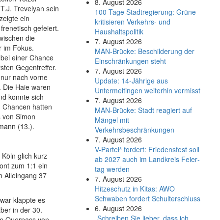
8. August 2026
T.J. Trevelyan sein
100 Tage Stadtregierung: Grüne
zeigte ein
kritisieren Verkehrs- und
renetisch gefeiert.
Haushaltspolitik
wischen die
7. August 2026
r im Fokus.
MAN-Brücke: Beschilderung der
 bei einer Chance
Einschränkungen steht
sten Gegentreffer.
7. August 2026
 nur nach vorne
Update: 14-Jährige aus
. Die Haie waren
Untermeitingen weiterhin vermisst
nd konnte sich
7. August 2026
n Chancen hatten
MAN-Brücke: Stadt reagiert auf
s von Simon
Mängel mit
mann (13.).
Verkehrsbeschränkungen
7. August 2026
V-Partei­³ fordert: Friedens­fest soll
Köln glich kurz
ab 2027 auch im Land­kreis Feier­
ont zum 1:1 ein
tag werden
n Alleingang 37
7. August 2026
Hitzeschutz in Kitas: AWO
Schwaben fordert Schulterschluss
war klappte es
6. August 2026
ber in der 30.
„Schreiben Sie lieber, dass ich
em Querpass von