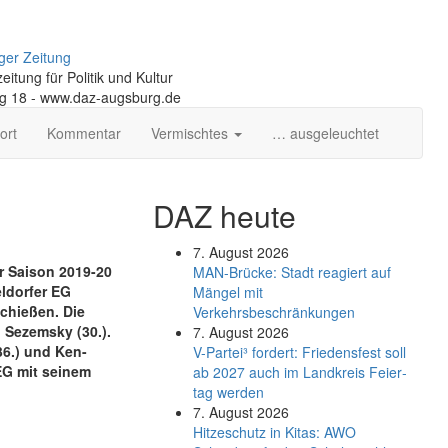
ger Zeitung
itung für Politik und Kultur
ng 18 - www.daz-augsburg.de
ort
Kommentar
Vermischtes
… ausgeleuchtet
DAZ heute
7. August 2026
r Saison 2019-20
MAN-Brücke: Stadt reagiert auf
eldorfer EG
Mängel mit
chießen. Die
Verkehrsbeschränkungen
n Sezemsky (30.).
7. August 2026
36.) und Ken-
V-Partei­³ fordert: Friedens­fest soll
DEG mit seinem
ab 2027 auch im Land­kreis Feier­
tag werden
7. August 2026
Hitzeschutz in Kitas: AWO