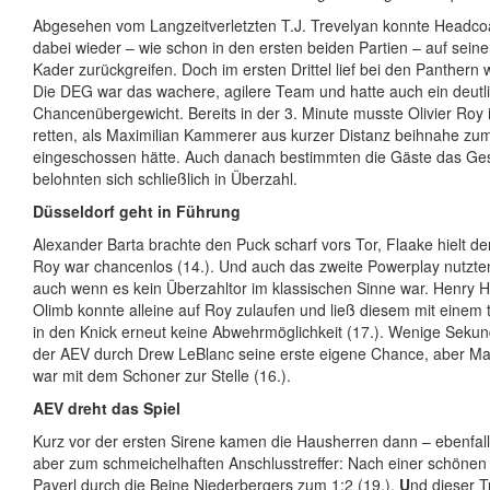
Abgesehen vom Langzeitverletzten T.J. Trevelyan konnte Headc
dabei wieder – wie schon in den ersten beiden Partien – auf sein
Kader zurückgreifen. Doch im ersten Drittel lief bei den Panther
Die DEG war das wachere, agilere Team und hatte auch ein deutl
Chancenübergewicht. Bereits in der 3. Minute musste Olivier Roy 
retten, als Maximilian Kammerer aus kurzer Distanz beihnahe zu
eingeschossen hätte. Auch danach bestimmten die Gäste das G
belohnten sich schließlich in Überzahl.
Düsseldorf geht in Führung
Alexander Barta brachte den Puck scharf vors Tor, Flaake hielt de
Roy war chancenlos (14.). Und auch das zweite Powerplay nutzten
auch wenn es kein Überzahltor im klassischen Sinne war. Henry 
Olimb konnte alleine auf Roy zulaufen und ließ diesem mit einem
in den Knick erneut keine Abwehrmöglichkeit (17.). Wenige Sekun
der AEV durch Drew LeBlanc seine erste eigene Chance, aber Ma
war mit dem Schoner zur Stelle (16.).
AEV dreht das Spiel
Kurz vor der ersten Sirene kamen die Hausherren dann – ebenfall
aber zum schmeichelhaften Anschlusstreffer: Nach einer schönen 
Payerl durch die Beine Niederbergers zum 1:2 (19.).
U
nd dieser Tr