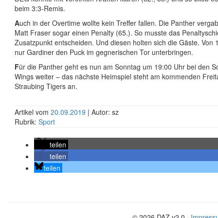
beim 3:3-Remis.
A
uch in der Overtime wollte kein Treffer fallen. Die Panther verg
Matt Fraser sogar einen Penalty (65.). So musste das Penaltysch
Zusatzpunkt entscheiden. Und diesen holten sich die Gäste. Von
nur Gardiner den Puck im gegnerischen Tor unterbringen.
F
ür die Panther geht es nun am Sonntag um 19:00 Uhr bei den S
Wings weiter – das nächste Heimspiel steht am kommenden Freit
Straubing Tigers an.
Artikel vom
20.09.2019
| Autor: sz
Rubrik:
Sport
teilen
teilen
teilen
© 2026 DAZ v2.0 ·
Impress