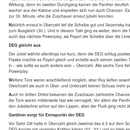
Wirkung, denn im zweiten Durchgang kamen die Panther deutlich 
wacher aus der Kabine und erspielten sich nun auch Chancen. Es
zur 30. Minute, ehe die Zuschauer erneut jubeln konnten.
N
atürlich erneut in Überzahl lief die Scheibe gut und Sezemsky tr
zum Ausgleich (30.). Und in diesem Takt ging es weiter, denn die
auch das nächste Powerplay, als Payerl die Scheibe über die Linie
DEG gleicht aus
Der Jubel währte allerdings nur kurz, denn die DEG schlug postw
Flaake machte es Payerl gleich und erzielte auch seinen zweiten 
in – wie sollte es auch anders sein – Überzahl. Alle sechs Tore fie
Powerplay.
W
eitere Tore waren anschließend möglich, aber Roy ließen sowoh
Gleichzahl als auch in Über- und Unterzahl keinen Schuss mehr p
A
uch im dritten Drittel bekamen die Zuschauer zahlreiche Chanc
die Tore waren mittlerweile fast wie vernagelt. Vor allem die Pant
den Jubelschrei schon auf den Lippen, aber der Puck ging nicht üb
Gardiner sorgt für Extrapunkt der DEG
Vor Sahir Gill hatte in Überzahl gleich zweimal das 4:3 auf dem Sc
DEG konnte mit vereinten Kräften klären (52., 53.) und so blieb 