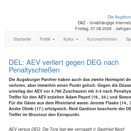
Die Augsbur
DAZ - Unabhängige Internetze
Freitag, 07.08.2026 - Jahrga
Startseite
Politik
Kultur
Kurznachrichten
Sp
DEL: AEV verliert gegen DEG nach
Penaltyschießen
Die Augsburger Panther haben auch das zweite Heimspiel de
verloren, aber immerhin einen Punkt geholt. Gegen die Düss
unterlag der AEV vor 4.786 Zuschauern mit 3:4 nach Penaltys
Treffer für den AEV erzielten Adam Payerl (19., 34.) und Simo
Für die Gäste aus dem Rheinland waren Jerome Flaake (14., 
Andre Olimb (17.) erfolgreich. Reid Gardiner bescherte der 
Treffer im Shootout den Extrapunkt.
AEV versus DEG: Die Tore fast wie vernagelt © Siegfried Kerpf