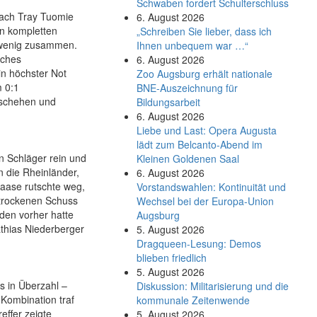
Schwaben fordert Schulterschluss
oach Tray Tuomie
6. August 2026
en kompletten
„Schreiben Sie lieber, dass ich
n wenig zusammen.
Ihnen unbequem war …“
iches
6. August 2026
in höchster Not
Zoo Augsburg erhält nationale
m 0:1
BNE-Auszeichnung für
eschehen und
Bildungsarbeit
6. August 2026
Liebe und Last: Opera Augusta
lädt zum Belcanto-Abend im
n Schläger rein und
Kleinen Goldenen Saal
 die Rheinländer,
6. August 2026
Haase rutschte weg,
Vorstandswahlen: Kontinuität und
 trockenen Schuss
Wechsel bei der Europa-Union
den vorher hatte
Augsburg
thias Niederberger
5. August 2026
Dragqueen-Lesung: Demos
blieben friedlich
5. August 2026
s in Überzahl –
Diskussion: Mi­li­ta­ri­sie­rung und die
Kombination traf
kommunale Zeitenwende
effer zeigte
5. August 2026