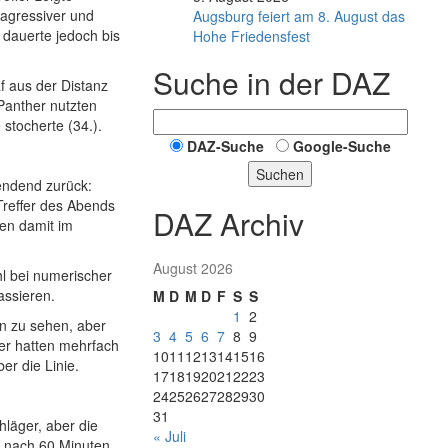
agressiver und
Augsburg feiert am 8. August das
 dauerte jedoch bis
Hohe Friedensfest
Suche in der DAZ
af aus der Distanz
 Panther nutzten
 stocherte (34.).
DAZ-Suche
Google-Suche
Suchen
endend zurück:
Treffer des Abends
DAZ Archiv
len damit im
August 2026
l bei numerischer
assieren.
M
D
M
D
F
S
S
1
2
en zu sehen, aber
3
4
5
6
7
8
9
her hatten mehrfach
10
11
12
13
14
15
16
er die Linie.
17
18
19
20
21
22
23
24
25
26
27
28
29
30
31
hläger, aber die
« Juli
es nach 60 Minuten