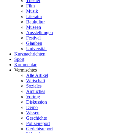
Theater
Film
Musik
Literatur
Baukultur
Museen
Ausstellungen
Festival
Glauben
Universität
Kurznachrichten
Sport
Kommentar
Vermischtes
Alle Artikel
Wirtschaft
Soziales
Amtliches
Vortrag
Diskussion
Demo
Wissen
Geschichte
Polizeireport
Gerichtsreport