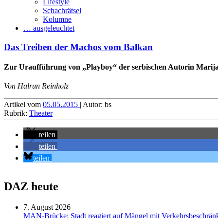
Lifestyle
Schachrätsel
Kolumne
… ausgeleuchtet
Das Treiben der Machos vom Balkan
Zur Uraufführung von „Playboy“ der serbischen Autorin Marij
Von Halrun Reinholz
Artikel vom
05.05.2015
| Autor: bs
Rubrik:
Theater
teilen
teilen
teilen
DAZ heute
7. August 2026
MAN-Brücke: Stadt reagiert auf Mängel mit Verkehrsbeschrä