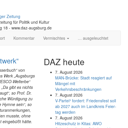
ger Zeitung
itung für Politik und Kultur
ng 18 - www.daz-augsburg.de
ort
Kommentar
Vermischtes
… ausgeleuchtet
twerk“
DAZ heute
asserbuch“ von
7. August 2026
das Werk „Augsburgs
MAN-Brücke: Stadt reagiert auf
UNESCO-Welterbe“
Mängel mit
 „Da gibt es nichts
Verkehrsbeschränkungen
augt“, so Prof. Dr.
7. August 2026
ische Würdigung zu
V-Partei­³ fordert: Friedens­fest soll
e Hymne sein“, so
ab 2027 auch im Land­kreis Feier­
ekturanmerkungen,
tag werden
ten musste, ohne
7. August 2026
t eingebüßt hätte.
Hitzeschutz in Kitas: AWO