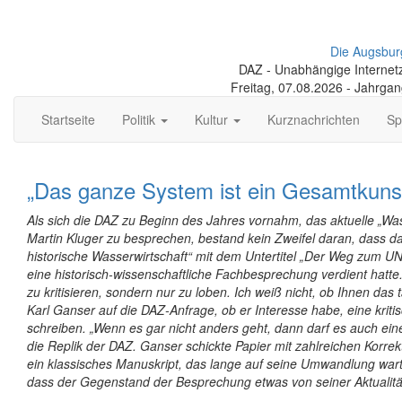
Die Augsbur
DAZ - Unabhängige Internetze
Freitag, 07.08.2026 - Jahrga
Startseite
Politik
Kultur
Kurznachrichten
Sp
„Das ganze System ist ein Gesamtkuns
Als sich die DAZ zu Beginn des Jahres vornahm, das aktuelle „W
Martin Kluger zu besprechen, bestand kein Zweifel daran, dass 
historische Wasserwirtschaft“ mit dem Untertitel „Der Weg zum 
eine historisch-wissenschaftliche Fachbesprechung verdient hatte.
zu kritisieren, sondern nur zu loben. Ich weiß nicht, ob Ihnen das t
Karl Ganser auf die DAZ-Anfrage, ob er Interesse habe, eine krit
schreiben. „Wenn es gar nicht anders geht, dann darf es auch ein
die Replik der DAZ. Ganser schickte Papier mit zahlreichen Korr
ein klassisches Manuskript, das lange auf seine Umwandlung war
dass der Gegenstand der Besprechung etwas von seiner Aktualitä