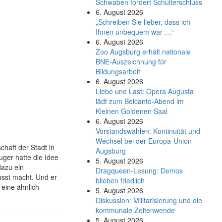
Schwaben fordert Schulterschluss
6. August 2026
„Schreiben Sie lieber, dass ich
Ihnen unbequem war …“
6. August 2026
Zoo Augsburg erhält nationale
BNE-Auszeichnung für
Bildungsarbeit
6. August 2026
Liebe und Last: Opera Augusta
lädt zum Belcanto-Abend im
Kleinen Goldenen Saal
6. August 2026
Vorstandswahlen: Kontinuität und
Wechsel bei der Europa-Union
chaft der Stadt in
Augsburg
ger hatte die Idee
5. August 2026
dazu ein
Dragqueen-Lesung: Demos
usst macht. Und er
blieben friedlich
 eine ähnlich
5. August 2026
Diskussion: Mi­li­ta­ri­sie­rung und die
kommunale Zeitenwende
5. August 2026