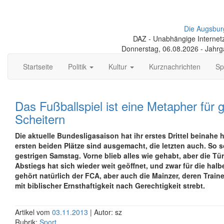
Die Augsbur
DAZ - Unabhängige Internetze
Donnerstag, 06.08.2026 - Jahr
Startseite
Politik
Kultur
Kurznachrichten
Sp
Das Fußballspiel ist eine Metapher für 
Scheitern
Die aktuelle Bundesligasaison hat ihr erstes Drittel beinahe h
ersten beiden Plätze sind ausgemacht, die letzten auch. So 
gestrigen Samstag. Vorne blieb alles wie gehabt, aber die Tür
Abstiegs hat sich wieder weit geöffnet, und zwar für die halb
gehört natürlich der FCA, aber auch die Mainzer, deren Trai
mit biblischer Ernsthaftigkeit nach Gerechtigkeit strebt.
Artikel vom
03.11.2013
| Autor: sz
Rubrik:
Sport