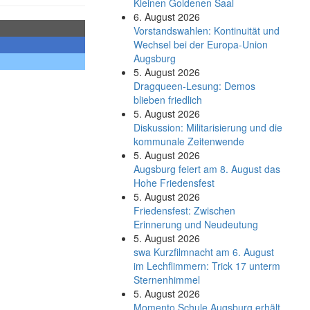
Kleinen Goldenen Saal
6. August 2026
Vorstandswahlen: Kontinuität und
Wechsel bei der Europa-Union
Augsburg
5. August 2026
Dragqueen-Lesung: Demos
blieben friedlich
5. August 2026
Diskussion: Mi­li­ta­ri­sie­rung und die
kommunale Zeitenwende
5. August 2026
Augsburg feiert am 8. August das
Hohe Friedensfest
5. August 2026
Friedensfest: Zwischen
Erinnerung und Neudeutung
5. August 2026
swa Kurz­film­nacht am 6. August
im Lech­flim­mern: Trick 17 unterm
Sternen­himmel
5. August 2026
Momento Schule Augsburg erhält