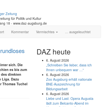
ger Zeitung
itung für Politik und Kultur
gang 18 - www.daz-augsburg.de
ort
Kommentar
Vermischtes
… ausgeleuchtet
grundloses
DAZ heute
6. August 2026
inter sich. Die
„Schreiben Sie lieber, dass ich
schien es bis zum
Ihnen unbequem war …“
 des direkten
6. August 2026
e Liga. Dazu
Zoo Augsburg erhält nationale
ner Thomas Tuchel
BNE-Auszeichnung für
Bildungsarbeit
6. August 2026
Liebe und Last: Opera Augusta
lädt zum Belcanto-Abend im