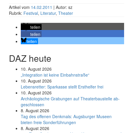
Artikel vom
14.02.2011
| Autor: sz
Rubrik:
Festival
,
Literatur
,
Theater
teilen
teilen
teilen
DAZ heute
10. August 2026
„Integration ist keine Einbahnstraße“
10. August 2026
Le­bens­ret­ter: Spar­kas­se stellt Erst­hel­fer frei
10. August 2026
Ar­chäo­lo­gi­sche Gra­bun­gen auf Thea­ter­bau­stel­le ab­
ge­schlos­sen
8. August 2026
Tag des offenen Denkmals: Augsburger Museen
bieten freie Sonderführungen
8. August 2026