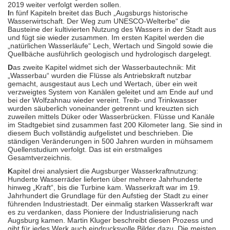
2019 weiter verfolgt werden sollen.
I
n fünf Kapiteln breitet das Buch „Augsburgs historische
Wasserwirtschaft. Der Weg zum UNESCO-Welterbe“ die
Bausteine der kultivierten Nutzung des Wassers in der Stadt aus
und fügt sie wieder zusammen. Im ersten Kapitel werden die
„natürlichen Wasserläufe“ Lech, Wertach und Singold sowie die
Quellbäche ausführlich geologisch und hydrologisch dargelegt.
D
as zweite Kapitel widmet sich der Wasserbautechnik: Mit
„Wasserbau“ wurden die Flüsse als Antriebskraft nutzbar
gemacht, ausgestaut aus Lech und Wertach, über ein weit
verzweigtes System von Kanälen geleitet und am Ende auf und
bei der Wolfzahnau wieder vereint. Treib- und Trinkwasser
wurden säuberlich voneinander getrennt und kreuzten sich
zuweilen mittels Düker oder Wasserbrücken. Flüsse und Kanäle
im Stadtgebiet sind zusammen fast 200 Kilometer lang. Sie sind in
diesem Buch vollständig aufgelistet und beschrieben. Die
ständigen Veränderungen in 500 Jahren wurden in mühsamem
Quellenstudium verfolgt. Das ist ein erstmaliges
Gesamtverzeichnis.
K
apitel drei analysiert die Augsburger Wasserkraftnutzung:
Hunderte Wasserräder lieferten über mehrere Jahrhunderte
hinweg „Kraft“, bis die Turbine kam. Wasserkraft war im 19.
Jahrhundert die Grundlage für den Aufstieg der Stadt zu einer
führenden Industriestadt. Der einmalig starken Wasserkraft war
es zu verdanken, dass Pioniere der Industrialisierung nach
Augsburg kamen. Martin Kluger beschreibt diesen Prozess und
gibt für jedes Werk auch eindrucksvolle Bilder dazu. Die meisten