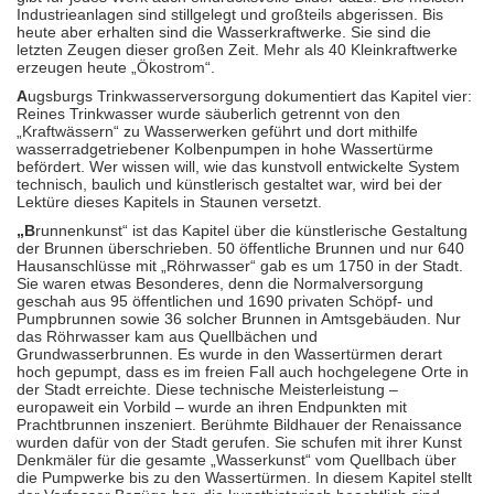
Industrieanlagen sind stillgelegt und großteils abgerissen. Bis
heute aber erhalten sind die Wasserkraftwerke. Sie sind die
letzten Zeugen dieser großen Zeit. Mehr als 40 Kleinkraftwerke
erzeugen heute „Ökostrom“.
A
ugsburgs Trinkwasserversorgung dokumentiert das Kapitel vier:
Reines Trinkwasser wurde säuberlich getrennt von den
„Kraftwässern“ zu Wasserwerken geführt und dort mithilfe
wasserradgetriebener Kolbenpumpen in hohe Wassertürme
befördert. Wer wissen will, wie das kunstvoll entwickelte System
technisch, baulich und künstlerisch gestaltet war, wird bei der
Lektüre dieses Kapitels in Staunen versetzt.
„B
runnenkunst“ ist das Kapitel über die künstlerische Gestaltung
der Brunnen überschrieben. 50 öffentliche Brunnen und nur 640
Hausanschlüsse mit „Röhrwasser“ gab es um 1750 in der Stadt.
Sie waren etwas Besonderes, denn die Normalversorgung
geschah aus 95 öffentlichen und 1690 privaten Schöpf- und
Pumpbrunnen sowie 36 solcher Brunnen in Amtsgebäuden. Nur
das Röhrwasser kam aus Quellbächen und
Grundwasserbrunnen. Es wurde in den Wassertürmen derart
hoch gepumpt, dass es im freien Fall auch hochgelegene Orte in
der Stadt erreichte. Diese technische Meisterleistung –
europaweit ein Vorbild – wurde an ihren Endpunkten mit
Prachtbrunnen inszeniert. Berühmte Bildhauer der Renaissance
wurden dafür von der Stadt gerufen. Sie schufen mit ihrer Kunst
Denkmäler für die gesamte „Wasserkunst“ vom Quellbach über
die Pumpwerke bis zu den Wassertürmen. In diesem Kapitel stellt