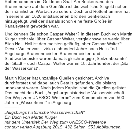
Rottenhammers im Goldenen Saal. Am Beckenrand des
Brunnens wie auf dem Gemälde ist die weibliche Singold neben
der männlichen Wertach zu sehen. Doch erst Rottenhammer hat
in seinem um 1620 entstandenen Bild den Senkelbach
hinzugefügt, weil der damals schon eine feste Größe im
Kanalsystem geworden war.
U
nd kennen Sie schon Caspar Walter? In diesem Buch von Martin
Kluger steht viel über Caspar Walter, vergleichsweise wenig über
Elias Holl. Holl ist den meisten geläufig, aber Caspar Walter?
Dieser Walter war – zirka einhundert Jahre nach Holls Tod –
Augsburgs Brunnenmeister. Brunnenmeister und
Stadtwerkmeister waren damals gleichrangige „Spitzenbeamte“
der Stadt – doch Caspar Walter war im 18. Jahrhundert der „Star
der Wasserkunst“.
M
artin Kluger hat unzählige Quellen gesichtet, Archive
durchforstet und dabei auch Details gefunden, die bislang
unbekannt waren. Nach jedem Kapitel sind die Quellen gelistet.
Das macht das Buch „Augsburgs historische Wasserwirtschaft.
Der Weg zum UNESCO-Welterbe“ zum Kompendium von 500
Jahren „Wasserkunst“ in Augsburg.
———-
„Augsburgs historische Wasserwirtschaft“
Ein Buch von Martin Kluger
mit dem Untertitel: Der Weg zum UNESCO-Welterbe
context verlag Augsburg 2015, 432 Seiten, 553 Abbildungen.