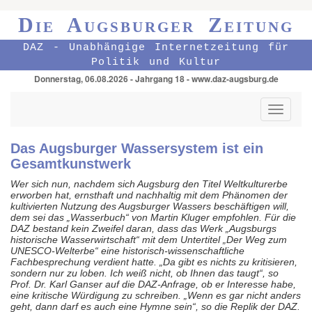
Die Augsburger Zeitung
DAZ - Unabhängige Internetzeitung für
Politik und Kultur
Donnerstag, 06.08.2026 - Jahrgang 18 - www.daz-augsburg.de
Toggle
navigati
Das Augsburger Wassersystem ist ein
Gesamtkunstwerk
Wer sich nun, nachdem sich Augsburg den Titel Weltkulturerbe
erworben hat, ernsthaft und nachhaltig mit dem Phänomen der
kultivierten Nutzung des Augsburger Wassers beschäftigen will,
dem sei das „Wasserbuch“ von Martin Kluger empfohlen. Für die
DAZ bestand kein Zweifel daran, dass das Werk „Augsburgs
historische Wasserwirtschaft“ mit dem Untertitel „Der Weg zum
UNESCO-Welterbe“ eine historisch-wissenschaftliche
Fachbesprechung verdient hatte. „Da gibt es nichts zu kritisieren,
sondern nur zu loben. Ich weiß nicht, ob Ihnen das taugt“, so
Prof. Dr. Karl Ganser auf die DAZ-Anfrage, ob er Interesse habe,
eine kritische Würdigung zu schreiben. „Wenn es gar nicht anders
geht, dann darf es auch eine Hymne sein“, so die Replik der DAZ.