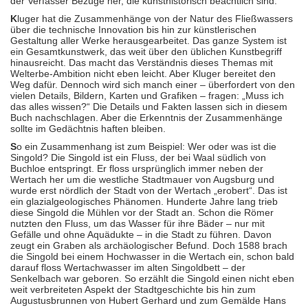
der Verfasser Bezüge her, die kunsthistorisch beachtlich sind.
K
luger hat die Zusammenhänge von der Natur des Fließwassers
über die technische Innovation bis hin zur künstlerischen
Gestaltung aller Werke herausgearbeitet. Das ganze System ist
ein Gesamtkunstwerk, das weit über den üblichen Kunstbegriff
hinausreicht. Das macht das Verständnis dieses Themas mit
Welterbe-Ambition nicht eben leicht. Aber Kluger bereitet den
Weg dafür. Dennoch wird sich manch einer – überfordert von den
vielen Details, Bildern, Karten und Grafiken – fragen: „Muss ich
das alles wissen?“ Die Details und Fakten lassen sich in diesem
Buch nachschlagen. Aber die Erkenntnis der Zusammenhänge
sollte im Gedächtnis haften bleiben.
S
o ein Zusammenhang ist zum Beispiel: Wer oder was ist die
Singold? Die Singold ist ein Fluss, der bei Waal südlich von
Buchloe entspringt. Er floss ursprünglich immer neben der
Wertach her um die westliche Stadtmauer von Augsburg und
wurde erst nördlich der Stadt von der Wertach „erobert“. Das ist
ein glazialgeologisches Phänomen. Hunderte Jahre lang trieb
diese Singold die Mühlen vor der Stadt an. Schon die Römer
nutzten den Fluss, um das Wasser für ihre Bäder – nur mit
Gefälle und ohne Aquädukte – in die Stadt zu führen. Davon
zeugt ein Graben als archäologischer Befund. Doch 1588 brach
die Singold bei einem Hochwasser in die Wertach ein, schon bald
darauf floss Wertachwasser im alten Singoldbett – der
Senkelbach war geboren. So erzählt die Singold einen nicht eben
weit verbreiteten Aspekt der Stadtgeschichte bis hin zum
Augustusbrunnen von Hubert Gerhard und zum Gemälde Hans