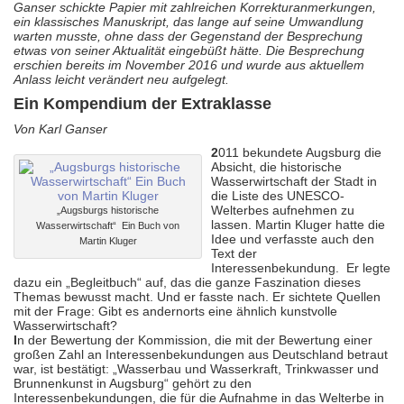
Ganser schickte Papier mit zahlreichen Korrekturanmerkungen,
ein klassisches Manuskript, das lange auf seine Umwandlung
warten musste, ohne dass der Gegenstand der Besprechung
etwas von seiner Aktualität eingebüßt hätte. Die Besprechung
erschien bereits im November 2016 und wurde aus aktuellem
Anlass leicht verändert neu aufgelegt.
Ein Kompendium der Extraklasse
Von Karl Ganser
2
011 bekundete Augsburg die
Absicht, die historische
Wasserwirtschaft der Stadt in
die Liste des UNESCO-
Welterbes aufnehmen zu
„Augsburgs historische
lassen. Martin Kluger hatte die
Wasserwirtschaft“ Ein Buch von
Idee und verfasste auch den
Martin Kluger
Text der
Interessenbekundung. Er legte
dazu ein „Begleitbuch“ auf, das die ganze Faszination dieses
Themas bewusst macht. Und er fasste nach. Er sichtete Quellen
mit der Frage: Gibt es andernorts eine ähnlich kunstvolle
Wasserwirtschaft?
I
n der Bewertung der Kommission, die mit der Bewertung einer
großen Zahl an Interessenbekundungen aus Deutschland betraut
war, ist bestätigt: „Wasserbau und Wasserkraft, Trinkwasser und
Brunnenkunst in Augsburg“ gehört zu den
Interessenbekundungen, die für die Aufnahme in das Welterbe in