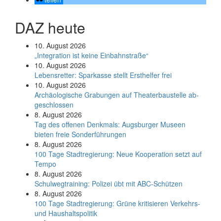
DAZ heute
10. August 2026
„Integration ist keine Einbahnstraße“
10. August 2026
Le­bens­ret­ter: Spar­kas­se stellt Erst­hel­fer frei
10. August 2026
Ar­chäo­lo­gi­sche Gra­bun­gen auf Thea­ter­bau­stel­le ab­
ge­schlos­sen
8. August 2026
Tag des offenen Denkmals: Augsburger Museen
bieten freie Sonderführungen
8. August 2026
100 Tage Stadtregierung: Neue Kooperation setzt auf
Tempo
8. August 2026
Schul­weg­trai­ning: Poli­zei übt mit ABC-Schüt­zen
8. August 2026
100 Tage Stadtregierung: Grüne kritisieren Verkehrs-
und Haushaltspolitik