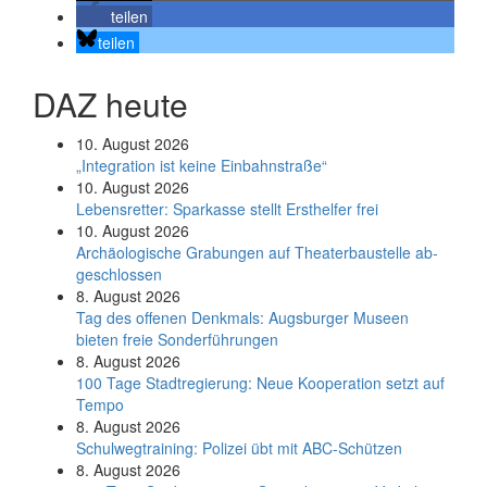
teilen
teilen
DAZ heute
10. August 2026
„Integration ist keine Einbahnstraße“
10. August 2026
Le­bens­ret­ter: Spar­kas­se stellt Erst­hel­fer frei
10. August 2026
Ar­chäo­lo­gi­sche Gra­bun­gen auf Thea­ter­bau­stel­le ab­
ge­schlos­sen
8. August 2026
Tag des offenen Denkmals: Augsburger Museen
bieten freie Sonderführungen
8. August 2026
100 Tage Stadtregierung: Neue Kooperation setzt auf
Tempo
8. August 2026
Schul­weg­trai­ning: Poli­zei übt mit ABC-Schüt­zen
8. August 2026