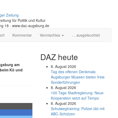
ger Zeitung
itung für Politik und Kultur
ng 18 - www.daz-augsburg.de
ort
Kommentar
Vermischtes
… ausgeleuchtet
DAZ heute
Augsburg am
8. August 2026
e beim Kö und
Tag des offenen Denkmals:
Augsburger Museen bieten freie
Sonderführungen
8. August 2026
100 Tage Stadtregierung: Neue
Kooperation setzt auf Tempo
8. August 2026
Schul­weg­trai­ning: Poli­zei übt mit
ABC-Schüt­zen