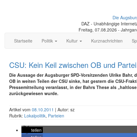
Die Augsbur
DAZ - Unabhängige Internetze
Freitag, 07.08.2026 - Jahrga
Startseite
Politik
Kultur
Kurznachrichten
Sp
CSU: Kein Keil zwischen OB und Partei
Die Aussage der Augsburger SPD-Vorsitzenden Ulrike Bahr, d
OB in weiten Teilen der CSU sinke, hat gestern die CSU-Frakt
Pressemitteilung veranlasst, in der Bahrs These als „haltlos
zurückgewiesen wurde.
Artikel vom
08.10.2011
| Autor: sz
Rubrik:
Lokalpolitik
,
Parteien
teilen