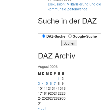
Diskussion: Mi­li­ta­ri­sie­rung und die
kommunale Zeitenwende
Suche in der DAZ
DAZ-Suche
Google-Suche
Suchen
DAZ Archiv
August 2026
M
D
M
D
F
S
S
1
2
3
4
5
6
7
8
9
10
11
12
13
14
15
16
17
18
19
20
21
22
23
24
25
26
27
28
29
30
31
« Juli