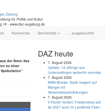
ger Zeitung
itung für Politik und Kultur
ng 18 - www.daz-augsburg.de
ort
Kommentar
Vermischtes
… ausgeleuchtet
DAZ heute
ass der Stern des
7. August 2026
ion zu einer
Update: 14-Jährige aus
e Spekulation“
Untermeitingen weiterhin vermisst
7. August 2026
MAN-Brücke: Stadt reagiert auf
Mängel mit
Verkehrsbeschränkungen
7. August 2026
V-Partei­³ fordert: Friedens­fest soll
ab 2027 auch im Land­kreis Feier­