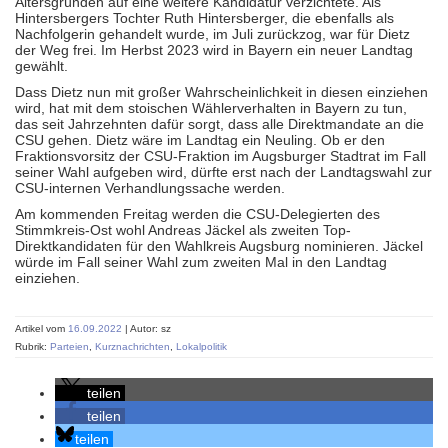
Altersgründen auf eine weitere Kandidatur verzichtete. Als
Hintersbergers Tochter Ruth Hintersberger, die ebenfalls als
Nachfolgerin gehandelt wurde, im Juli zurückzog, war für Dietz
der Weg frei. Im Herbst 2023 wird in Bayern ein neuer Landtag
gewählt.
Dass Dietz nun mit großer Wahrscheinlichkeit in diesen einziehen
wird, hat mit dem stoischen Wählerverhalten in Bayern zu tun,
das seit Jahrzehnten dafür sorgt, dass alle Direktmandate an die
CSU gehen. Dietz wäre im Landtag ein Neuling. Ob er den
Fraktionsvorsitz der CSU-Fraktion im Augsburger Stadtrat im Fall
seiner Wahl aufgeben wird, dürfte erst nach der Landtagswahl zur
CSU-internen Verhandlungssache werden.
Am kommenden Freitag werden die CSU-Delegierten des
Stimmkreis-Ost wohl Andreas Jäckel als zweiten Top-
Direktkandidaten für den Wahlkreis Augsburg nominieren. Jäckel
würde im Fall seiner Wahl zum zweiten Mal in den Landtag
einziehen.
Artikel vom
16.09.2022
| Autor: sz
Rubrik:
Parteien
,
Kurznachrichten
,
Lokalpolitik
teilen
teilen
teilen