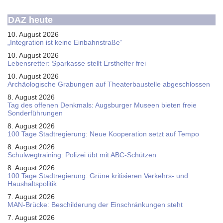
DAZ heute
10. August 2026
„Integration ist keine Einbahnstraße“
10. August 2026
Le­bens­ret­ter: Spar­kas­se stellt Erst­hel­fer frei
10. August 2026
Ar­chäo­lo­gi­sche Gra­bun­gen auf Thea­ter­bau­stel­le ab­ge­schlos­sen
8. August 2026
Tag des offenen Denkmals: Augsburger Museen bieten freie
Sonderführungen
8. August 2026
100 Tage Stadtregierung: Neue Kooperation setzt auf Tempo
8. August 2026
Schul­weg­trai­ning: Poli­zei übt mit ABC-Schüt­zen
8. August 2026
100 Tage Stadtregierung: Grüne kritisieren Verkehrs- und
Haushaltspolitik
7. August 2026
MAN-Brücke: Beschilderung der Einschränkungen steht
7. August 2026