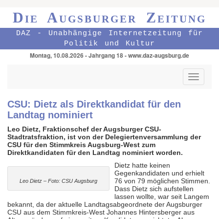
Die Augsburger Zeitung
DAZ - Unabhängige Internetzeitung für
Politik und Kultur
Montag, 10.08.2026 - Jahrgang 18 - www.daz-augsburg.de
Toggle
navigati
CSU: Dietz als Direktkandidat für den
Landtag nominiert
Leo Dietz, Fraktionschef der Augsburger CSU-
Stadtratsfraktion, ist von der Delegiertenversammlung der
CSU für den Stimmkreis Augsburg-West zum
Direktkandidaten für den Landtag nominiert worden.
Dietz hatte keinen
Gegenkandidaten und erhielt
76 von 79 möglichen Stimmen.
Leo Dietz – Foto: CSU Augsburg
Dass Dietz sich aufstellen
lassen wollte, war seit Langem
bekannt, da der aktuelle Landtagsabgeordnete der Augsburger
CSU aus dem Stimmkreis-West Johannes Hintersberger aus