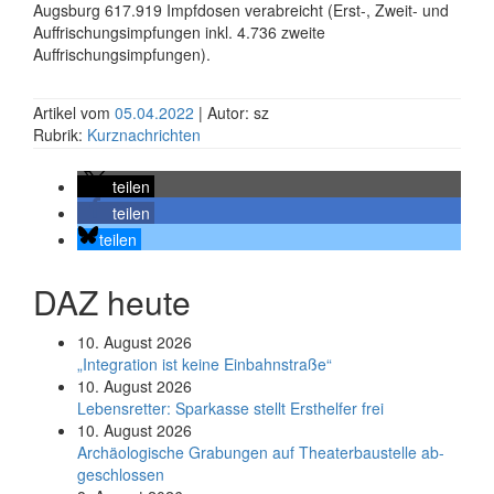
Augsburg 617.919 Impfdosen verabreicht (Erst-, Zweit- und
Auffrischungsimpfungen inkl. 4.736 zweite
Auffrischungsimpfungen).
Artikel vom
05.04.2022
| Autor: sz
Rubrik:
Kurznachrichten
teilen
teilen
teilen
DAZ heute
10. August 2026
„Integration ist keine Einbahnstraße“
10. August 2026
Le­bens­ret­ter: Spar­kas­se stellt Erst­hel­fer frei
10. August 2026
Ar­chäo­lo­gi­sche Gra­bun­gen auf Thea­ter­bau­stel­le ab­
ge­schlos­sen