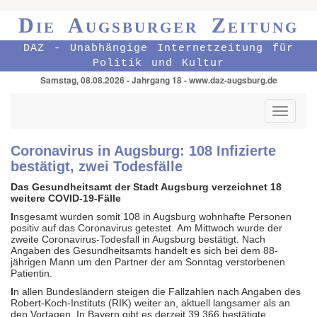
Die Augsburger Zeitung
DAZ - Unabhängige Internetzeitung für
Politik und Kultur
Samstag, 08.08.2026 - Jahrgang 18 - www.daz-augsburg.de
Toggle
navigati
Coronavirus in Augsburg: 108 Infizierte
bestätigt, zwei Todesfälle
Das Gesundheitsamt der Stadt Augsburg verzeichnet 18
weitere COVID-19-Fälle
I
nsgesamt wurden somit 108 in Augsburg wohnhafte Personen
positiv auf das Coronavirus getestet. Am Mittwoch wurde der
zweite Coronavirus-Todesfall in Augsburg bestätigt. Nach
Angaben des Gesundheitsamts handelt es sich bei dem 88-
jährigen Mann um den Partner der am Sonntag verstorbenen
Patientin.
I
n allen Bundesländern steigen die Fallzahlen nach Angaben des
Robert-Koch-Instituts (RIK) weiter an, aktuell langsamer als an
den Vortagen. In Bayern gibt es derzeit 39.366 bestätigte