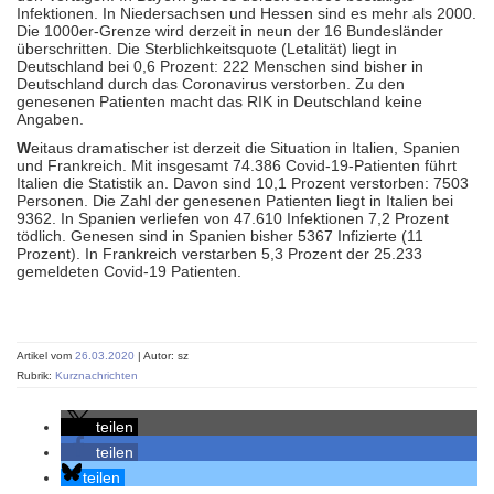
Infektionen. In Niedersachsen und Hessen sind es mehr als 2000.
Die 1000er-Grenze wird derzeit in neun der 16 Bundesländer
überschritten. Die Sterblichkeitsquote (Letalität) liegt in
Deutschland bei 0,6 Prozent: 222 Menschen sind bisher in
Deutschland durch das Coronavirus verstorben. Zu den
genesenen Patienten macht das RIK in Deutschland keine
Angaben.
W
eitaus dramatischer ist derzeit die Situation in Italien, Spanien
und Frankreich. Mit insgesamt 74.386 Covid-19-Patienten führt
Italien die Statistik an. Davon sind 10,1 Prozent verstorben: 7503
Personen. Die Zahl der genesenen Patienten liegt in Italien bei
9362. In Spanien verliefen von 47.610 Infektionen 7,2 Prozent
tödlich. Genesen sind in Spanien bisher 5367 Infizierte (11
Prozent). In Frankreich verstarben 5,3 Prozent der 25.233
gemeldeten Covid-19 Patienten.
Artikel vom
26.03.2020
| Autor: sz
Rubrik:
Kurznachrichten
teilen
teilen
teilen