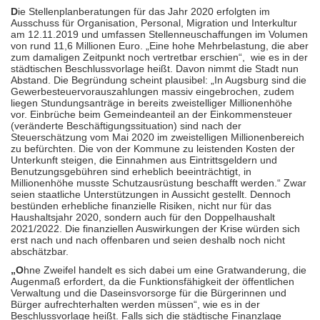
D
ie Stellenplanberatungen für das Jahr 2020 erfolgten im
Ausschuss für Organisation, Personal, Migration und Interkultur
am 12.11.2019 und umfassen Stellenneuschaffungen im Volumen
von rund 11,6 Millionen Euro. „Eine hohe Mehrbelastung, die aber
zum damaligen Zeitpunkt noch vertretbar erschien“, wie es in der
städtischen Beschlussvorlage heißt. Davon nimmt die Stadt nun
Abstand. Die Begründung scheint plausibel: „In Augsburg sind die
Gewerbesteuervorauszahlungen massiv eingebrochen, zudem
liegen Stundungsanträge in bereits zweistelliger Millionenhöhe
vor. Einbrüche beim Gemeindeanteil an der Einkommensteuer
(veränderte Beschäftigungssituation) sind nach der
Steuerschätzung vom Mai 2020 im zweistelligen Millionenbereich
zu befürchten. Die von der Kommune zu leistenden Kosten der
Unterkunft steigen, die Einnahmen aus Eintrittsgeldern und
Benutzungsgebühren sind erheblich beeinträchtigt, in
Millionenhöhe musste Schutzausrüstung beschafft werden.“ Zwar
seien staatliche Unterstützungen in Aussicht gestellt. Dennoch
bestünden erhebliche finanzielle Risiken, nicht nur für das
Haushaltsjahr 2020, sondern auch für den Doppelhaushalt
2021/2022. Die finanziellen Auswirkungen der Krise würden sich
erst nach und nach offenbaren und seien deshalb noch nicht
abschätzbar.
„O
hne Zweifel handelt es sich dabei um eine Gratwanderung, die
Augenmaß erfordert, da die Funktionsfähigkeit der öffentlichen
Verwaltung und die Daseinsvorsorge für die Bürgerinnen und
Bürger aufrechterhalten werden müssen“, wie es in der
Beschlussvorlage heißt. Falls sich die städtische Finanzlage