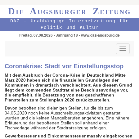
Die Augsburger Zeitung
DAZ - Unabhängige Internetzeitung für
Politik und Kultur
Freitag, 07.08.2026 - Jahrgang 18 - www.daz-augsburg.de
Toggle
navigati
Coronakrise: Stadt vor Einstellungsstop
Mit dem Ausbruch der Corona-Krise in Deutschland Mitte
März 2020 haben sich die finanziellen Grundlagen der
Kommunen in dramatisch verschlechtert. Aus diesem Grund
liegt dem kommenden Stadtrat eine Beschlussvorlage vor,
die empfiehlt, die Besetzung von neu geschaffenen
Planstellen zum Stellenplan 2020 zurückzustellen.
D
avon betroffen sind diejenigen Stellen, für die bis zum
04.05.2020 noch keine Ausschreibungsaktivitäten gestartet
wurden und die keinen Mangelberufen angehören. Eine nähere
Erläuterung der betroffenen Stellen soll anhand einer
Tischvorlage während der Stadtratssitzung erfolgen.
Gewerbesteuer und Einkommensteuer massiv eingebrochen