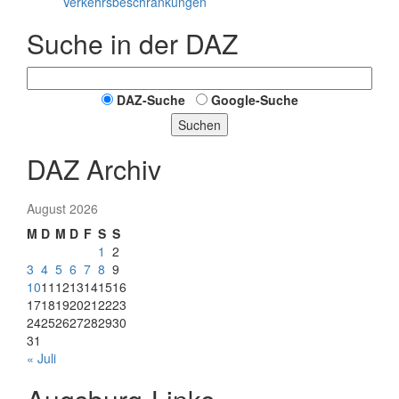
Verkehrsbeschränkungen
Suche in der DAZ
DAZ-Suche
Google-Suche
Suchen
DAZ Archiv
August 2026
M
D
M
D
F
S
S
1
2
3
4
5
6
7
8
9
10
11
12
13
14
15
16
17
18
19
20
21
22
23
24
25
26
27
28
29
30
31
« Juli