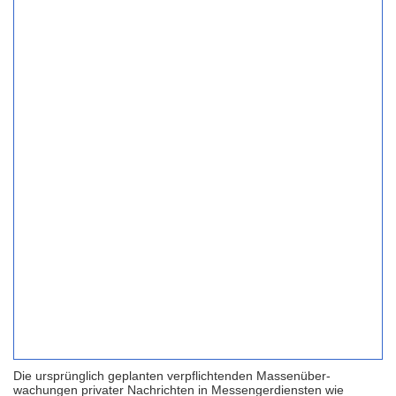
Die ursprünglich geplanten verpflich­tenden Massen­über­
wachungen privater Nach­richten in Messenger­diensten wie