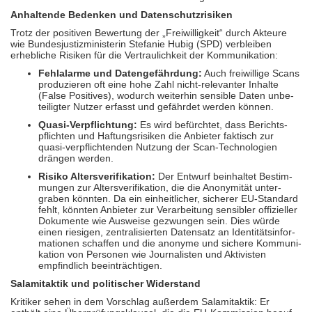
Anhaltende Bedenken und Datenschutz­risiken
Trotz der positiven Bewertung der „Freiwilligkeit“ durch Akteure
wie Bundes­justiz­ministerin Stefanie Hubig (SPD) verbleiben
erhebliche Risiken für die Vertrau­lich­keit der Kommu­ni­kation:
Fehlalarme und Daten­gefährdung:
Auch freiwillige Scans
produ­zieren oft eine hohe Zahl nicht-relevanter Inhalte
(False Positives), wodurch weiterhin sensible Daten unbe­
teilig­ter Nutzer erfasst und gefährdet werden können.
Quasi-Verpflichtung:
Es wird befürchtet, dass Berichts­
pflichten und Haftungs­risiken die Anbieter faktisch zur
quasi-verpflich­ten­den Nutzung der Scan-Techno­logien
drängen werden.
Risiko Altersverifikation:
Der Entwurf beinhaltet Bestim­
mungen zur Alters­veri­fikation, die die Ano­nymität unter­
graben könnten. Da ein ein­heit­licher, sicherer EU-Standard
fehlt, könnten Anbieter zur Ver­arbei­tung sensibler offi­zieller
Dokumente wie Ausweise gezwungen sein. Dies würde
einen riesigen, zentrali­sierten Datensatz an Identitäts­infor­
ma­tionen schaffen und die anonyme und sichere Kommu­ni­
kation von Personen wie Jour­na­listen und Akti­visten
empfind­lich beeinträchtigen.
Salamitaktik und politischer Widerstand
Kritiker sehen in dem Vorschlag außerdem Salami­taktik: Er