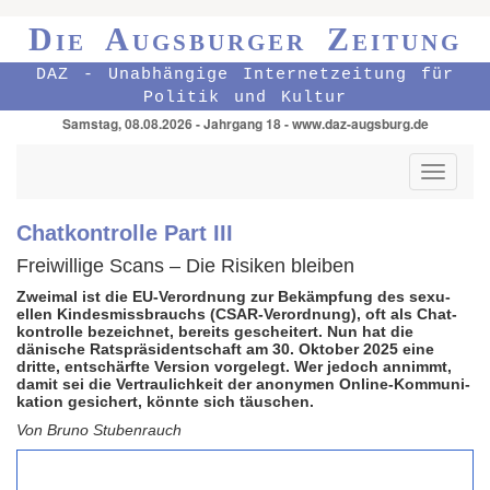
Die Augsburger Zeitung
DAZ - Unabhängige Internetzeitung für
Politik und Kultur
Samstag, 08.08.2026 - Jahrgang 18 - www.daz-augsburg.de
Toggle
navigati
Chatkontrolle Part III
Freiwillige Scans – Die Risiken bleiben
Zweimal ist die EU-Verordnung zur Bekämp­fung des sexu­
ellen Kindes­miss­brauchs (CSAR-Ver­ord­nung), oft als Chat­
kontrolle bezeich­net, bereits geschei­tert. Nun hat die
dänische Rats­präsi­dent­schaft am 30. Ok­tober 2025 eine
dritte, ent­schärfte Version vorgelegt. Wer jedoch annimmt,
damit sei die Ver­trau­lich­keit der ano­nymen Online-Kommu­ni­
kation ge­sichert, könnte sich täuschen.
Von Bruno Stubenrauch