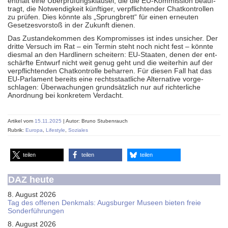
enthält eine Über­prüfungs­klausel, die die EU-Kommission beauf­
tragt, die Not­wendig­keit künftiger, ver­pflich­ten­der Chat­kon­trollen
zu prüfen. Dies könnte als „Sprungbrett“ für einen erneuten
Gesetzes­vorstoß in der Zukunft dienen.
Das Zustandekommen des Kompro­misses ist indes unsicher. Der
dritte Versuch im Rat – ein Termin steht noch nicht fest – könnte
diesmal an den Hardlinern scheitern: EU-Staaten, denen der ent­
schärfte Entwurf nicht weit genug geht und die weiterhin auf der
ver­pflich­ten­den Chat­kontrolle beharren. Für diesen Fall hat das
EU-Parlament bereits eine rechts­staatliche Alter­native vor­ge­
schlagen: Über­wachungen grund­sätzlich nur auf richter­liche
Anord­nung bei kon­kretem Verdacht.
Artikel vom
15.11.2025
| Autor: Bruno Stubenrauch
Rubrik:
Europa
,
Lifestyle
,
Soziales
teilen
teilen
teilen
DAZ heute
8. August 2026
Tag des offenen Denkmals: Augsburger Museen bieten freie
Sonderführungen
8. August 2026