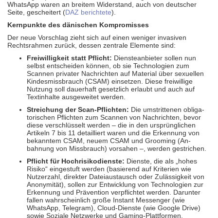
WhatsApp waren an breitem Wider­stand, auch von deutscher
Seite, gescheitert (
DAZ berichtete
).
Kernpunkte des dänischen Kompromisses
Der neue Vorschlag zieht sich auf einen weniger invasiven
Rechts­rahmen zurück, dessen zentrale Elemente sind:
Freiwilligkeit statt Pflicht:
Dienste­anbieter sollen nun
selbst ent­scheiden können, ob sie Techno­logien zum
Scannen privater Nach­richten auf Material über sexu­ellen
Kindes­miss­brauch (CSAM) einsetzen. Diese freiwillige
Nutzung soll dauer­haft gesetz­lich erlaubt und auch auf
Textinhalte ausgeweitet werden.
Streichung der Scan-Pflichten:
Die um­stritte­nen obli­ga­
tori­schen Pflichten zum Scannen von Nach­richten, bevor
diese ver­schlüsselt werden – die in den ursprüng­lichen
Artikeln 7 bis 11 detail­liert waren und die Er­kennung von
bekanntem CSAM, neuem CSAM und Grooming (An­
bahnung von Miss­brauch) vorsahen –, werden gestrichen.
Pflicht für Hochrisikodienste:
Dienste, die als „hohes
Risiko“ eingestuft werden (basierend auf Kriterien wie
Nutzer­zahl, direkter Datei­aus­tausch oder Zu­lässig­keit von
Ano­nymi­tät), sollen zur Ent­wick­lung von Techno­logien zur
Er­kennung und Präven­tion ver­pflichtet werden. Darunter
fallen wahr­schein­lich große Instant Messenger (wie
WhatsApp, Telegram), Cloud-Dienste (wie Google Drive)
sowie Soziale Netz­werke und Gaming-Plattformen.