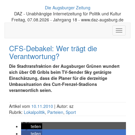
Die Augsburger Zeitung
DAZ - Unabhängige Internetzeitung für Politik und Kultur
Freitag, 07.08.2026 - Jahrgang 18 - www.daz-augsburg.de
Toggle
navigati
CFS-Debakel: Wer trägt die
Verantwortung?
Die Stadtratsfraktion der Augsburger Grünen wundert
sich über OB Gribls beim TV-Sender Sky getätigte
Einschätzung, dass die Planer für die derzeitige
Umbausituation des Curt-Frenzel-Stadions
verantwortlich seien.
Artikel vom
10.11.2010
| Autor: sz
Rubrik:
Lokalpolitik
,
Parteien
,
Sport
teilen
teilen