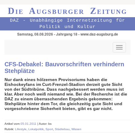
Die Augsburger Zeitung
DAZ - Unabhängige Internetzeitung für
Politik und Kultur
Samstag, 08.08.2026 - Jahrgang 18 - www.daz-augsburg.de
Toggle
navigati
CFS-Debakel: Bauvorschriften verhindern
Stehplätze
Nur dank eines hölzernen Provisoriums haben die
Eishockeyfans im Curt-Frenzel-Stadion derzeit gute Sicht
von der Südtribüne. Dass nachgebessert werden muss ist
klar. Aber noch weiß niemand wie. Bei der Recherche ist die
DAZ zu einem überraschenden Ergebnis gekommen:
Stehplätze hinter dem Tor, die gleichzeitig gute Sicht und
vorgeschriebene Sicherheit bieten, gibt es gar nicht.
Artikel vom
05.01.2011
| Autor: bs
Rubrik:
Lifestyle
,
Lokalpolitik
,
Sport
,
Städtebau
,
Wissen