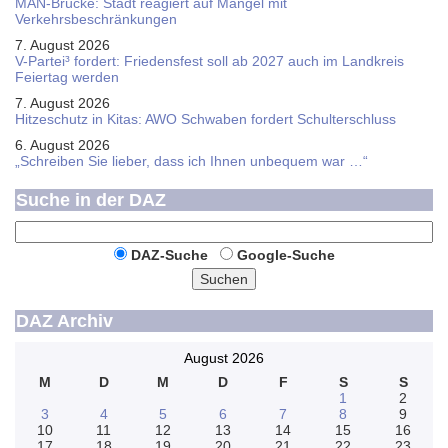
MAN-Brücke: Stadt reagiert auf Mängel mit
Verkehrsbeschränkungen
7. August 2026
V-Partei­³ fordert: Friedens­fest soll ab 2027 auch im Land­kreis
Feier­tag werden
7. August 2026
Hitzeschutz in Kitas: AWO Schwaben fordert Schulterschluss
6. August 2026
„Schreiben Sie lieber, dass ich Ihnen unbequem war …“
Suche in der DAZ
DAZ-Suche
Google-Suche
Suchen
DAZ Archiv
August 2026
M
D
M
D
F
S
S
1
2
3
4
5
6
7
8
9
10
11
12
13
14
15
16
17
18
19
20
21
22
23