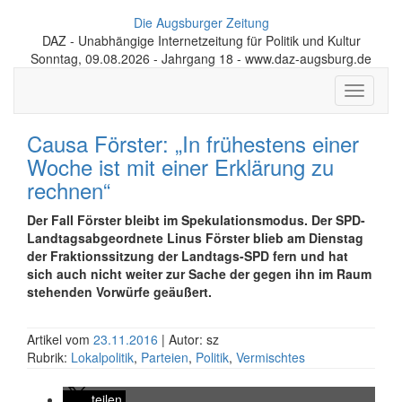
Die Augsburger Zeitung
DAZ - Unabhängige Internetzeitung für Politik und Kultur
Sonntag, 09.08.2026 - Jahrgang 18 - www.daz-augsburg.de
Toggle
navigati
Causa Förster: „In frühestens einer
Woche ist mit einer Erklärung zu
rechnen“
Der Fall Förster bleibt im Spekulationsmodus. Der SPD-
Landtagsabgeordnete Linus Förster blieb am Dienstag
der Fraktionssitzung der Landtags-SPD fern und hat
sich auch nicht weiter zur Sache der gegen ihn im Raum
stehenden Vorwürfe geäußert.
Artikel vom
23.11.2016
| Autor: sz
Rubrik:
Lokalpolitik
,
Parteien
,
Politik
,
Vermischtes
teilen