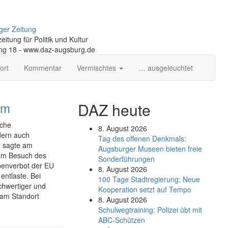
ger Zeitung
itung für Politik und Kultur
ng 18 - www.daz-augsburg.de
ort
Kommentar
Vermischtes
… ausgeleuchtet
am
DAZ heute
iche
8. August 2026
ndern auch
Tag des offenen Denkmals:
, sagte am
Augsburger Museen bieten freie
nem Besuch des
Sonderführungen
penverbot der EU
8. August 2026
entlaste. Bei
100 Tage Stadtregierung: Neue
chwertiger und
Kooperation setzt auf Tempo
 am Standort
8. August 2026
Schul­weg­trai­ning: Poli­zei übt mit
ABC-Schüt­zen