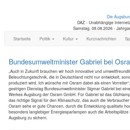
Die Augsbur
DAZ - Unabhängige Internetze
Samstag, 08.08.2026 - Jahrga
Startseite
Politik
Kultur
Kurznachrichten
Sp
Bundesumweltminister Gabriel bei Osr
„Auch in Zukunft brauchen wir hoch innovative und umweltfreundl
Beleuchtungstechnik, die in Deutschland nicht nur entwickelt, so
produziert wird. Ich wünsche mir Osram dabei als einen Vorreiter“
gestrigen Dienstag Bundesumweltminister Sigmar Gabriel bei ei
Werkes Augsburg der Osram GmbH. Für Gabriel ist das Glühlam
das richtige Signal für den Klimaschutz, das auch die Verbraucher 
Osram sehe er gute Chancen, durch die Entwicklung qualitativ ho
besonders langlebiger Energiesparlampen auch die Arbeitsplätze
Augsburg zu sichern.