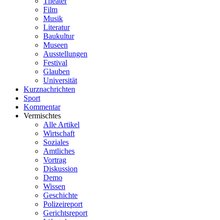
Theater
Film
Musik
Literatur
Baukultur
Museen
Ausstellungen
Festival
Glauben
Universität
Kurznachrichten
Sport
Kommentar
Vermischtes
Alle Artikel
Wirtschaft
Soziales
Amtliches
Vortrag
Diskussion
Demo
Wissen
Geschichte
Polizeireport
Gerichtsreport