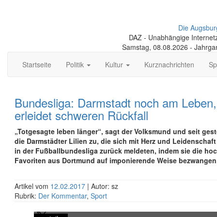
Die Augsbur
DAZ - Unabhängige Internetze
Samstag, 08.08.2026 - Jahrga
Startseite
Politik
Kultur
Kurznachrichten
Sp
Bundesliga: Darmstadt noch am Leben
erleidet schweren Rückfall
„Totgesagte leben länger“, sagt der Volksmund und seit gester
die Darmstädter Lilien zu, die sich mit Herz und Leidenschaft
in der Fußballbundesliga zurück meldeten, indem sie die h
Favoriten aus Dortmund auf imponierende Weise bezwangen
Artikel vom
12.02.2017
| Autor: sz
Rubrik:
Der Kommentar
,
Sport