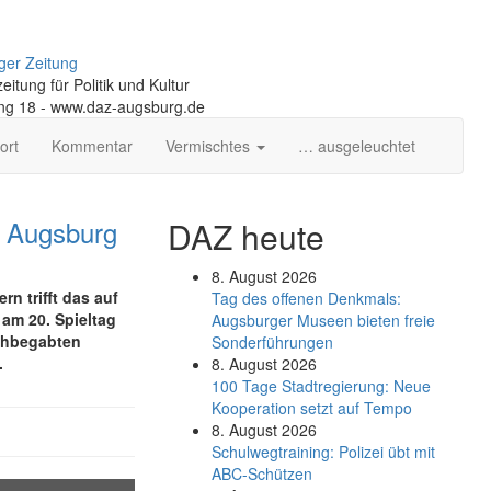
ger Zeitung
itung für Politik und Kultur
ng 18 - www.daz-augsburg.de
ort
Kommentar
Vermischtes
… ausgeleuchtet
, Augsburg
DAZ heute
8. August 2026
n trifft das auf
Tag des offenen Denkmals:
 am 20. Spieltag
Augsburger Museen bieten freie
ochbegabten
Sonderführungen
.
8. August 2026
100 Tage Stadtregierung: Neue
Kooperation setzt auf Tempo
8. August 2026
Schul­weg­trai­ning: Poli­zei übt mit
ABC-Schüt­zen