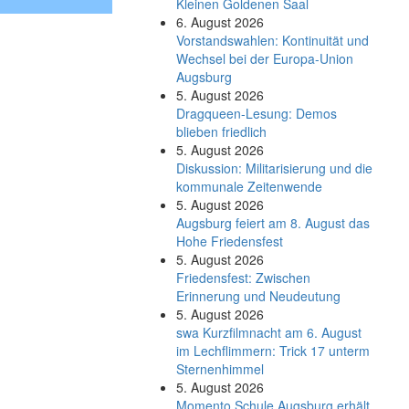
Kleinen Goldenen Saal
6. August 2026
Vorstandswahlen: Kontinuität und
Wechsel bei der Europa-Union
Augsburg
5. August 2026
Dragqueen-Lesung: Demos
blieben friedlich
5. August 2026
Diskussion: Mi­li­ta­ri­sie­rung und die
kommunale Zeitenwende
5. August 2026
Augsburg feiert am 8. August das
Hohe Friedensfest
5. August 2026
Friedensfest: Zwischen
Erinnerung und Neudeutung
5. August 2026
swa Kurz­film­nacht am 6. August
im Lech­flim­mern: Trick 17 unterm
Sternen­himmel
5. August 2026
Momento Schule Augsburg erhält