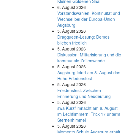
Kleinen Goldenen Saal
6. August 2026
Vorstandswahlen: Kontinuität und
Wechsel bei der Europa-Union
Augsburg
5. August 2026
Dragqueen-Lesung: Demos
blieben friedlich
5. August 2026
Diskussion: Mi­li­ta­ri­sie­rung und die
kommunale Zeitenwende
5. August 2026
Augsburg feiert am 8. August das
Hohe Friedensfest
5. August 2026
Friedensfest: Zwischen
Erinnerung und Neudeutung
5. August 2026
swa Kurz­film­nacht am 6. August
im Lech­flim­mern: Trick 17 unterm
Sternen­himmel
5. August 2026
Momento Schule Augsburg erhält