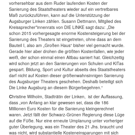
vorhersehbar aus dem Ruder laufenden Kosten der
Sanierung des Staatstheaters wieder auf ein vertretbares
Maß zurückzuführen, kann auf die Unterstützung der
Augsburger Linken zählen. Susann Dettmann, Mitglied des
Kreissprecher*innenrats von DIE LINKE sagt dazu: „Die
schon 2015 vorhergesagte enorme Kostensteigerung bei der
Sanierung des Theaters ist eingetreten, ohne dass an dem
Bauteil I, also am „Großen Haus“ bisher viel gemacht wurde.
Gerade hier aber drohen die größten Kostenfallen, wie jeder
weiß, der schon einmal einen Altbau saniert hat. Gleichzeitig
wird schon jetzt an den Sanierungen von Schulen und KiTas
gespart. Bildung, Sport und Kultur abseits des Staatstheaters
darf nicht auf Kosten dieser größenwahnsinnigen Sanierung
des Augsburger Theaters geschehen. Deshalb beteiligt sich
Die Linke Augsburg an diesem Bürgerbegehren.“
C
hristine Wilholm, Stadträtin der Linken, ist der Auffassung,
dass „von Anfang an klar gewesen sei, dass die 186
Millionen Euro Kosten für die Sanierung kleingerechnet
waren. Jetzt fällt der Schwarz-Grünen Regierung diese Lüge
auf die Füße. Nur eine erneute Umplanung unter vorheriger
guter Überlegung, was ein Theater des 21 Jhs. braucht und
was nicht, wird substantielle Kosteneinsparungen mit sich