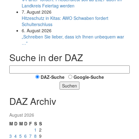
Land­kreis Feier­tag werden
7. August 2026
Hitzeschutz in Kitas: AWO Schwaben fordert
Schulterschluss
6. August 2026
„Schreiben Sie lieber, dass ich Ihnen unbequem war
…“
Suche in der DAZ
DAZ-Suche
Google-Suche
Suchen
DAZ Archiv
August 2026
M
D
M
D
F
S
S
1
2
3
4
5
6
7
8
9