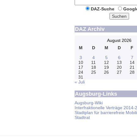
DAZ-Suche
Googl
Suchen
DAZ Archiv
August 2026
M
D
M
D
F
3
4
5
6
7
10
11
12
13
14
17
18
19
20
21
24
25
26
27
28
31
« Juli
Augsburg-Links
Augsburg-Wiki
Interfraktionelle Verträge 2014-
Stadtplan für barrierefreie Mobili
Stadtrat