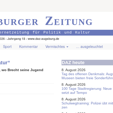
burger Zeitung
ernetzeitung für Politik und Kultur
026 - Jahrgang 18 - www.daz-augsburg.de
Sport
Kommentar
Vermischtes
… ausgeleuchtet
atur“
DAZ heute
l, wo Brecht seine Jugend
8. August 2026
Tag des offenen Denkmals: Aug
Museen bieten freie Sonderfüh
8. August 2026
100 Tage Stadtregierung: Neue
setzt auf Tempo
8. August 2026
Schul­weg­trai­ning: Poli­zei übt 
zen