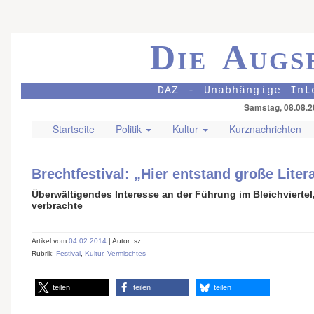
Die Augs
DAZ - Unabhängige Int
Samstag, 08.08.2
Startseite
Politik
Kultur
Kurznachrichten
Brechtfestival: „Hier entstand große Liter
Überwältigendes Interesse an der Führung im Bleichvierte
verbrachte
Artikel vom
04.02.2014
| Autor: sz
Rubrik:
Festival
,
Kultur
,
Vermischtes
teilen
teilen
teilen