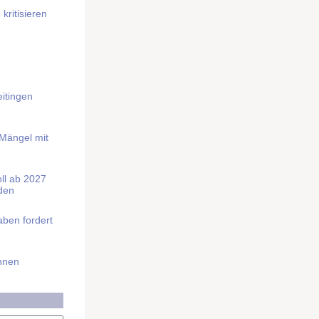
kritisieren
itingen
 Mängel mit
soll ab 2027
rden
aben fordert
Ihnen