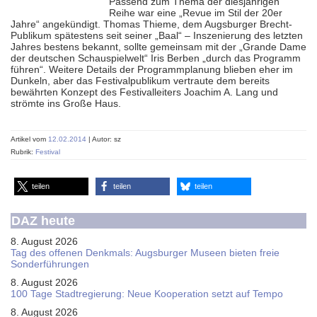
Passend zum Thema der diesjährigen
Reihe war eine „Revue im Stil der 20er
Jahre“ angekündigt. Thomas Thieme, dem Augsburger Brecht-
Publikum spätestens seit seiner „Baal“ – Inszenierung des letzten
Jahres bestens bekannt, sollte gemeinsam mit der „Grande Dame
der deutschen Schauspielwelt“ Iris Berben „durch das Programm
führen“. Weitere Details der Programmplanung blieben eher im
Dunkeln, aber das Festivalpublikum vertraute dem bereits
bewährten Konzept des Festivalleiters Joachim A. Lang und
strömte ins Große Haus.
Artikel vom
12.02.2014
| Autor: sz
Rubrik:
Festival
teilen
teilen
teilen
DAZ heute
8. August 2026
Tag des offenen Denkmals: Augsburger Museen bieten freie
Sonderführungen
8. August 2026
100 Tage Stadtregierung: Neue Kooperation setzt auf Tempo
8. August 2026