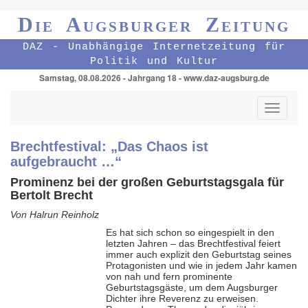
Die Augsburger Zeitung
DAZ - Unabhängige Internetzeitung für
Politik und Kultur
Samstag, 08.08.2026 - Jahrgang 18 - www.daz-augsburg.de
Toggle
navigati
Brechtfestival: „Das Chaos ist
aufgebraucht …“
P
rominenz bei der großen Geburtstagsgala für
Bertolt Brecht
Von Halrun Reinholz
Es hat sich schon so eingespielt in den
letzten Jahren – das Brechtfestival feiert
immer auch explizit den Geburtstag seines
Protagonisten und wie in jedem Jahr kamen
von nah und fern prominente
Geburtstagsgäste, um dem Augsburger
Dichter ihre Reverenz zu erweisen.